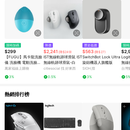
限時加碼
降價
歷史低價
限時
$299
$2,241
$563
$2,
(降$249)
(降$27)
【FUGU】馬卡龍洗臉
IST無線軌跡球滑鼠 IST
SwitchBot Lock Ultra
Logi
儀 洗臉機 電動洗臉機
無線軌跡球滑鼠-白
旋鈕機器人旗艦版
無線
清潔機 臉部清潔儀-三
台灣
萬家福線上購物
citiesocial 找 好東西
SIOH,惜
台灣
色
器
3%
0.5%
3%
5
熱銷排行榜