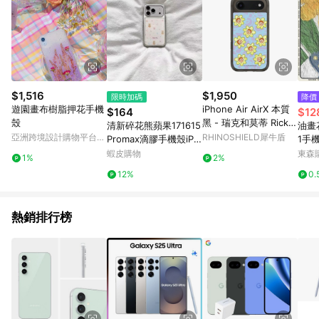
$1,516
$1,950
限時加碼
降價
遊園畫布樹脂押花手機
iPhone Air AirX 本質
$164
$12
殼
黑 - 瑞克和莫蒂 Rick a
清新碎花熊蘋果171615
油畫
nd Morty - 花花莫蒂
亞洲跨境設計購物平台
RHINOSHIELD犀牛盾
Promax滴膠手機殼iPh
1手機
Pinkoi
one17161514131211防
防摔s
蝦皮購物
東森購
1%
2%
摔
液態
12%
0.
通s
網紅
熱銷排行榜