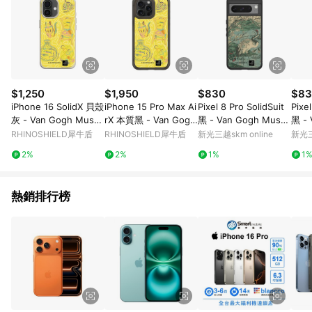
$1,250
$1,950
$830
$83
iPhone 16 SolidX 貝殼
iPhone 15 Pro Max Ai
Pixel 8 Pro SolidSuit
Pixel
灰 - Van Gogh Muse
rX 本質黑 - Van Gogh
黑 - Van Gogh Muse
黑 - 
um - 現代素描 - 圖案
Museum - 現代素描 -
um - 鶴與櫻花選自草
um
RHINOSHIELD犀牛盾
RHINOSHIELD犀牛盾
新光三越skm online
新光三
圖案
木花鳥圖會系列
彩背
2%
2%
1%
1
熱銷排行榜