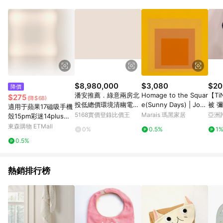
$8,980,000
$3,080
$20
降價
潘安推薦．綠意兩房北
Homage to the Squar
【Ti
$275
(降$68)
投低總價環境清幽電梯
e(Sunny Days) | Jose
被 
適用于蘋果17磁吸手機
美宅｜台北市北投區溫
f Albers - 銀色鋁框-中
刺繡
5168實價登錄比價王
Marais 瑪黑家居
亞洲
殼15pm彩迷14plus雙
泉路
尺寸
Pinko
層p硅膠iphone16pro
東森購物 ETMall
0%
0.5%
1
max軍旅保護套戰術防
0.5%
摔高級耐用磨軍事風m
agsafe
熱銷排行榜