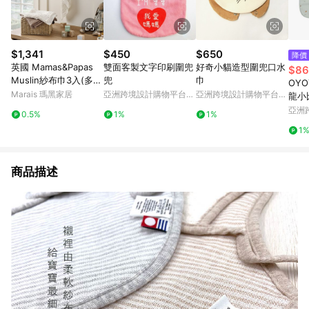
$1,341
$450
$650
降價
英國 Mamas&Papas
雙面客製文字印刷圍兜
好奇小貓造型圍兜口水
$86
Muslin紗布巾3入(多款
兜
巾
OYO
可選) - 象拔拔
Marais 瑪黑家居
亞洲跨境設計購物平台
亞洲跨境設計購物平台
龍小
Pinkoi
Pinkoi
亞洲
0.5%
1%
1%
Pinko
1
商品描述