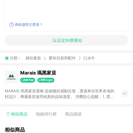
價格趨勢怎麼看？
設定到價通知
分類：
婦幼童裝
嬰幼兒裝與配件
口水巾
Marais 瑪黑家居
MARAIS 瑪黑家居選物 從細微的感動出發，透過來自世界各地的
好設計，傳遞最直接而純真的品味溫度。 消費貼心提醒：1. 需透
過LINE購物前往瑪黑家居官網消費，並在同一瀏覽器於24小時內
結帳，方才可享有LINE POINTS回饋資格。 2. 若使用瑪黑家居
APP下單，將不符合贈點資格。 3. 點數將於出貨後60天前後發
相似商品
熱銷排行榜
商品描述
送。4. 預購品不符合贈點資格。
相似商品