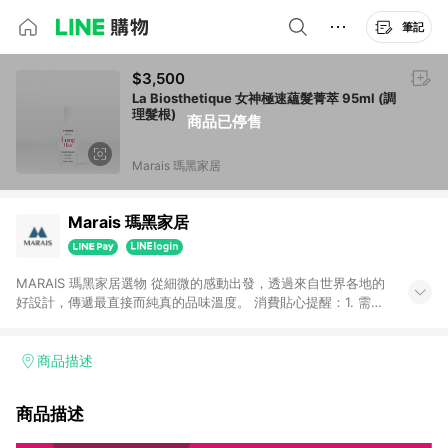
筆記
$3,500
La Biosthetique 女神極速蘊髮菁萃 95ml (調
理髮根)
商品已停售
Marais 瑪黑家居
Marais 瑪黑家居
MARAIS 瑪黑家居選物 從細微的感動出發，透過來自世界各地的
好設計，傳遞最直接而純真的品味溫度。 消費貼心提醒：1. 需透
過LINE購物前往瑪黑家居官網消費，並在同一瀏覽器於24小時內
結帳，方才可享有LINE POINTS回饋資格。 2. 若使用瑪黑家居
APP下單，將不符合贈點資格。 3. 點數將於出貨後60天前後發
商品描述
送。4. 預購品不符合贈點資格。
商品描述