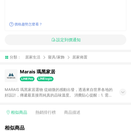
價格趨勢怎麼看？
設定到價通知
分類：
居家生活
寢具/家飾
居家佈置
Marais 瑪黑家居
MARAIS 瑪黑家居選物 從細微的感動出發，透過來自世界各地的
好設計，傳遞最直接而純真的品味溫度。 消費貼心提醒：1. 需透
過LINE購物前往瑪黑家居官網消費，並在同一瀏覽器於24小時內
結帳，方才可享有LINE POINTS回饋資格。 2. 若使用瑪黑家居
APP下單，將不符合贈點資格。 3. 點數將於出貨後60天前後發
相似商品
熱銷排行榜
商品描述
送。4. 預購品不符合贈點資格。
相似商品