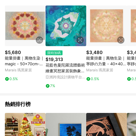
$5,680
$3,480
$3,
限時加碼
能量掛畫｜萬物生染｜
能量掛畫｜萬物生染｜
能量
$19,313
magic - 50x70cm-黑
寧靜の力量 - 40x40c
寧靜の
花藍色曼陀羅流體藝術
色鋁框
m-銀色鋁框
m-
Marais 瑪黑家居
Marais 瑪黑家居
Mar
繪畫冥想家居裝飾象徵
主義藝術
亞洲跨境設計購物平台
0.5%
0.5%
0.
Pinkoi
7%
熱銷排行榜