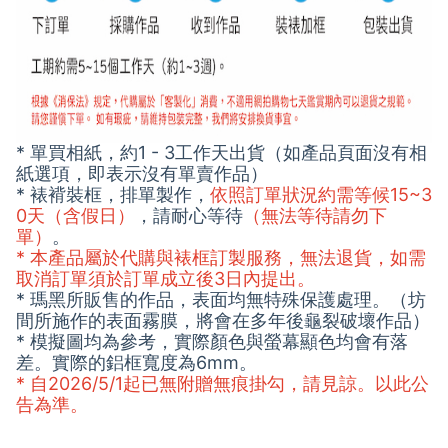
* 單買相紙，約1 - 3工作天出貨（如產品頁面沒有相
紙選項，即表示沒有單賣作品）
* 裱褙裝框，排單製作，
依照訂單狀況約需等候15~3
0天（含假日）
，請耐心等待
（無法等待請勿下
單）
。
* 本產品屬於代購與裱框訂製服務，無法退貨，如需
取消訂單須於訂單成立後3日內提出。
* 瑪黑所販售的作品，表面均無特殊保護處理。（坊
間所施作的表面霧膜，將會在多年後龜裂破壞作品）
* 模擬圖均為參考，實際顏色與螢幕顯色均會有落
差。實際的鋁框寬度為6mm。
* 自2026/5/1起已無附贈無痕掛勾，請見諒。以此公
告為準。