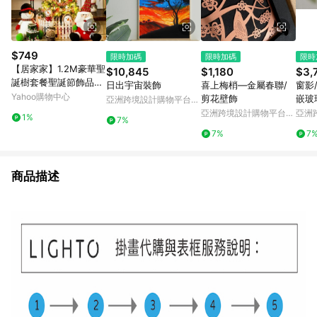
$749
限時加碼
限時加碼
限時
【居家家】1.2M豪華聖
$10,845
$1,180
$3,
誕樹套餐聖誕節飾品耶
日出宇宙裝飾
喜上梅梢―金屬春聯/
窗影
誕節裝飾品大型家用商
Yahoo購物中心
剪花壁飾
嵌玻
亞洲跨境設計購物平台
用耶誕樹
Pinkoi
亞洲跨境設計購物平台
亞洲
1%
7%
Pinkoi
Pinko
7%
7
商品描述