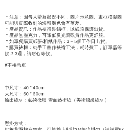
＊注意：因每人螢幕狀況不同，圖片示意圖、畫框模擬圖
可能與實際收到的海報顏色會有落差。
＊產品資訊：作品裱褙裝鋁框，以紙箱保護出貨。
＊產品無壓克力，可降低反光讓觀賞作品更舒服。
＊如單獨購買紙張/相紙作品：3－5個工作日出貨。
＊購買裱框：純手工畫作裱褙工法，耗時費工，訂單需等
候 2-3週，請耐心等候。
#不接急單
中尺寸：40 * 40cm
大尺寸：60 * 60cm
輸出紙材：藝術微噴 雪面藝術紙（美術館級紙材）
懸掛方式：
鋁框背面均有鋼索，可於牆上黏貼3M無痕掛勾（請購買5k