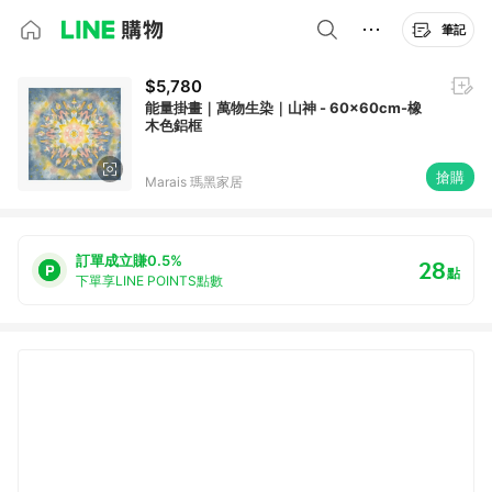
筆記
$5,780
能量掛畫｜萬物生染｜山神 - 60x60cm-橡
木色鋁框
搶購
Marais 瑪黑家居
訂單成立賺0.5%
28
點
下單享LINE POINTS點數