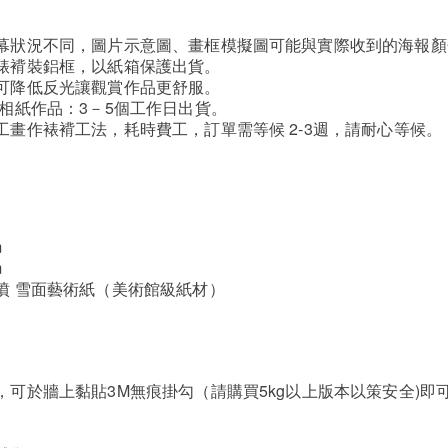
幕狀況不同，圖片示意圖、畫框模擬圖可能與實際收到的海報顏
裱褙裝鋁框，以紙箱保護出貨。
可降低反光讓觀賞作品更舒服。
/相紙作品：3－5個工作日出貨。
工畫作裱褙工法，耗時費工，訂單需等候 2-3週，請耐心等候。
m
m
噴 雪面藝術紙（美術館級紙材）
，可於牆上黏貼3M無痕掛勾（請購買5kg以上版本以策安全)即