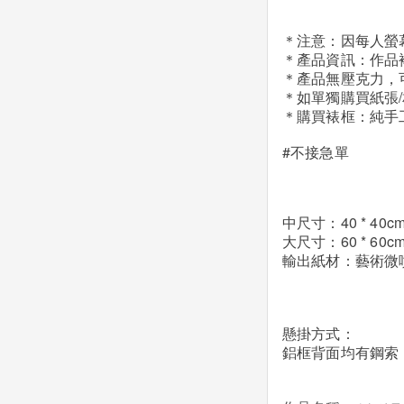
＊注意：因每人螢
＊產品資訊：作品
＊產品無壓克力，
＊如單獨購買紙張
＊購買裱框：純手
#不接急單
中尺寸：40 * 40c
大尺寸：60 * 60c
輸出紙材：藝術微
懸掛方式：
鋁框背面均有鋼索