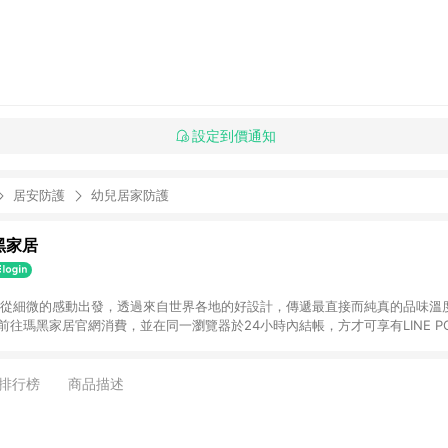
設定到價通知
居安防護
幼兒居家防護
瑪黑家居
選物 從細微的感動出發，透過來自世界各地的好設計，傳遞最直接而純真的品味溫
購物前往瑪黑家居官網消費，並在同一瀏覽器於24小時內結帳，方才可享有LINE PO
點資格。 3. 點數將於出貨後60天前後發送。4. 預購品不符合贈點資
排行榜
商品描述