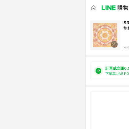
$3
能
Ma
訂單成立賺0.
下單享LINE P