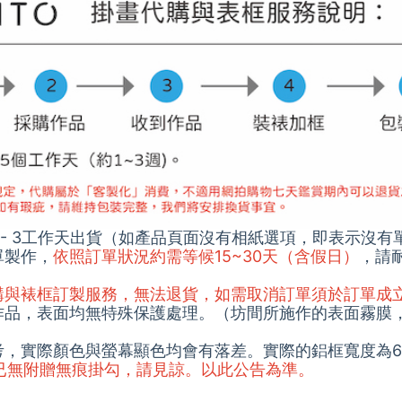
1 - 3工作天出貨（如產品頁面沒有相紙選項，即表示沒有
單製作，
依照訂單狀況約需等候15~30天（含假日）
，請
代購與裱框訂製服務，無法退貨，如需取消訂單須於訂單成
的作品，表面均無特殊保護處理。（坊間所施作的表面霧膜
參考，實際顏色與螢幕顯色均會有落差。實際的鋁框寬度為6
5/1起已無附贈無痕掛勾，請見諒。以此公告為準。