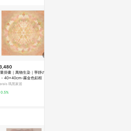
3,480
$5,780
$5,680
量掛畫｜萬物生染｜寧靜の力
能量掛畫｜萬物生染｜寧靜の力
能量掛畫｜萬物生
 - 40x40cm-霧金色鋁框
量 - 60x60cm-霧金色鋁框
0x70cm-霧
arais 瑪黑家居
Marais 瑪黑家居
Marais 瑪黑家
0.5%
0.5%
0.5%