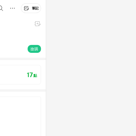
筆記
搶購
17
點