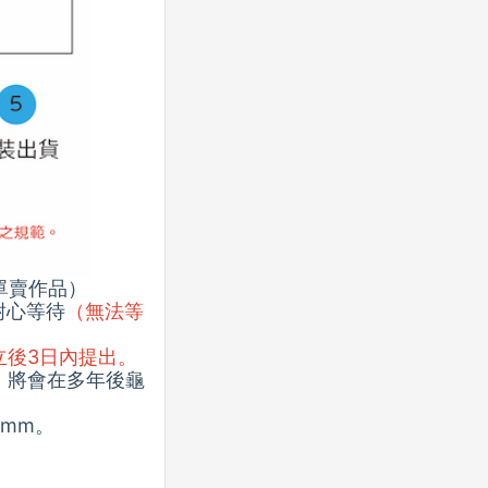
單賣作品）
耐心等待
（無法等
立後3日內提出。
，將會在多年後龜
mm。