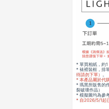
* 單買相紙，約
* 裱褙裝框，排
待請勿下單）
。
* 本產品屬於
* 瑪黑所販售
裂破壞作品）
* 模擬圖均為
* 自2026/