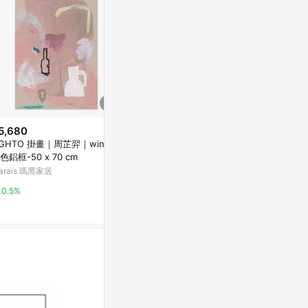
5,680
限時加碼
降價
IGHTO 掛畫｜周芷羿｜wine -
$120
$65
(降$13)
色鋁框-50 x 70 cm
🔥佑佑精選🔥丨寶寶爬行墊加厚
新威猛先生浴
arais 瑪黑家居
家用客廳嬰兒爬爬墊可折疊拚接
萬家福線上購
兒童泡沫地墊子 7HFJ
蝦皮購物
0.5%
1%
4.8%