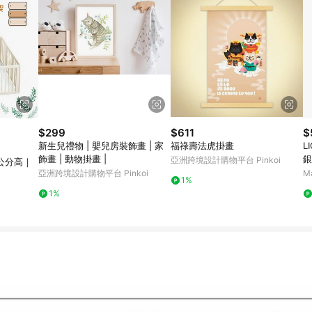
$299
$611
$
新生兒禮物 | 嬰兒房裝飾畫 | 家
福祿壽法虎掛畫
L
飾畫 | 動物掛畫 |
銀
亞洲跨境設計購物平台 Pinkoi
8公分高｜
亞洲跨境設計購物平台 Pinkoi
M
1%
1%