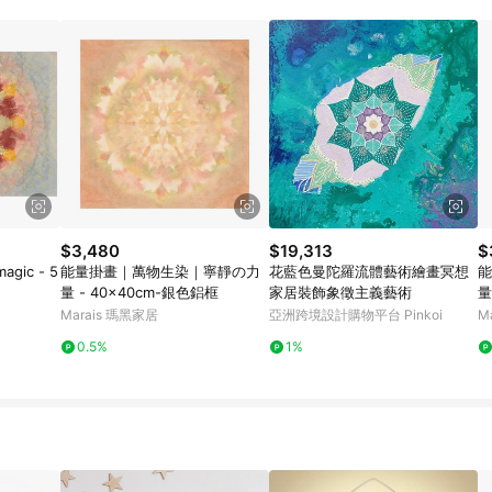
$3,480
$19,313
$
ic - 5
能量掛畫｜萬物生染｜寧靜の力
花藍色曼陀羅流體藝術繪畫冥想
能
量 - 40x40cm-銀色鋁框
家居裝飾象徵主義藝術
量
Marais 瑪黑家居
亞洲跨境設計購物平台 Pinkoi
M
0.5%
1%