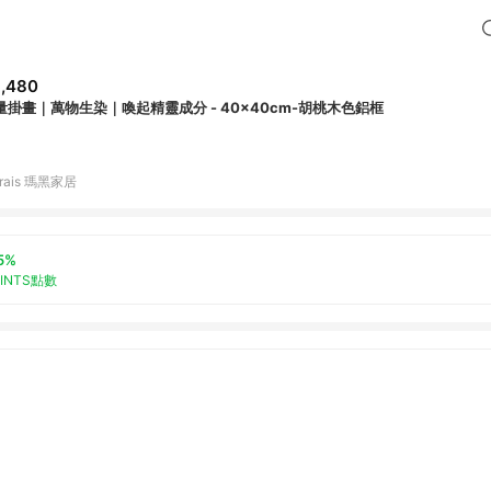
,480
量掛畫｜萬物生染｜喚起精靈成分 - 40x40cm-胡桃木色鋁框
rais 瑪黑家居
5%
OINTS點數