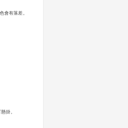
色會有落差。
可懸掛。