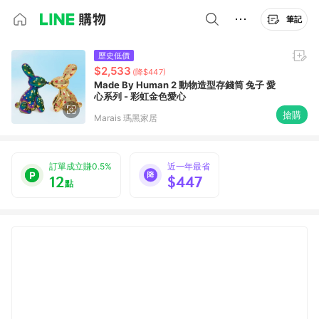
筆記
歷史低價
$2,533
(降$447)
Made By Human 2 動物造型存錢筒 兔子 愛
心系列 - 彩虹金色愛心
搶購
Marais 瑪黑家居
訂單成立賺0.5%
近一年最省
12
$447
點