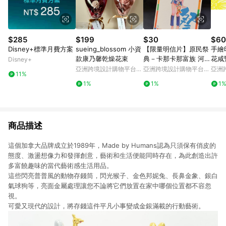
$285
$199
$30
$60
Disney+標準月費方案
sueing_blossom 小資
【限量明信片】原民祭
手繪
款康乃馨乾燥花束
典－卡那卡那富族 河祭
花咸
Disney+
聖誕禮物 交換禮物
亞洲跨境設計購物平台
亞洲跨境設計購物平台
亞洲
11%
Pinkoi
Pinkoi
Pinko
1%
1%
1
商品描述
這個加拿大品牌成立於1989年，Made by Humans認為只須保有俏皮的
態度、激盪想像力和發揮創意，藝術和生活便能同時存在，為此創造出許
多富饒趣味的當代藝術感生活用品。
這些閃亮普普風的動物存錢筒，閃光猴子、金色邦妮兔、長鼻金象、銀白
氣球狗等，亮面金屬處理讓您不論將它們放置在家中哪個位置都不容忽
視。
可愛又現代的設計，將存錢這件平凡小事變成金銀滿載的行動藝術。