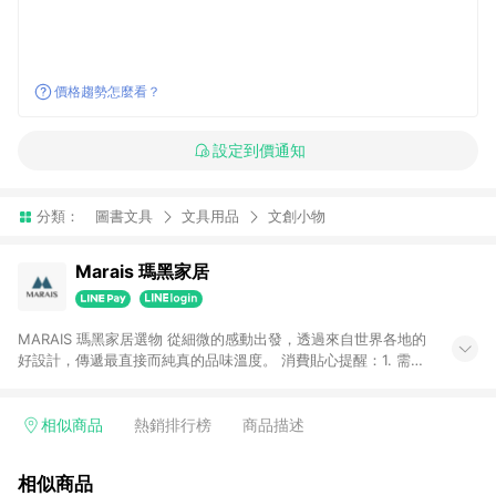
價格趨勢怎麼看？
設定到價通知
分類：
圖書文具
文具用品
文創小物
Marais 瑪黑家居
MARAIS 瑪黑家居選物 從細微的感動出發，透過來自世界各地的
好設計，傳遞最直接而純真的品味溫度。 消費貼心提醒：1. 需透
過LINE購物前往瑪黑家居官網消費，並在同一瀏覽器於24小時內
結帳，方才可享有LINE POINTS回饋資格。 2. 若使用瑪黑家居
APP下單，將不符合贈點資格。 3. 點數將於出貨後60天前後發
相似商品
熱銷排行榜
商品描述
送。4. 預購品不符合贈點資格。
相似商品