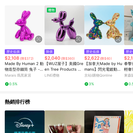
歷史低價
降價
歷史低價
歷史
$2,108
$2,040
$2,622
$2,1
(降$372)
(降$360)
(降$60)
Made By Human 2 動
【WUZ屋子】美國Gre
【加拿大Made by Hu
拳擊
物造型存錢筒 兔子 -
en Tree Products 大
mans】閃光電鍍動物
輕奢
彩色
型氣球狗模型-紫色
造型存錢筒-愛心兔子
軟裝
Marais 瑪黑家居
LINE禮物
京站i購物Qonline
東森購
(2色)-廠商直送
0.5%
3%
0.
熱銷排行榜