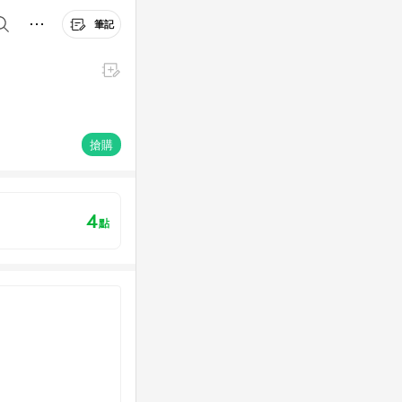
筆記
搶購
4
點