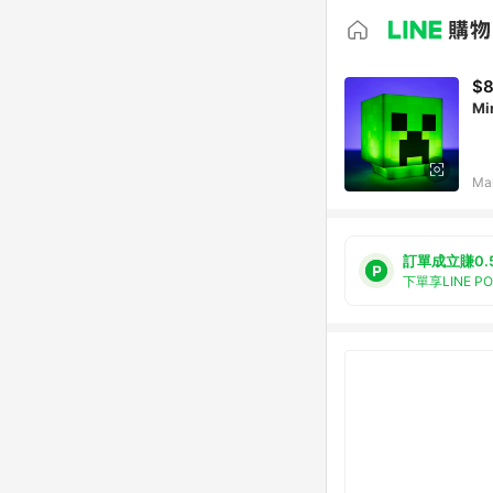
$
M
Ma
訂單成立賺0.
下單享LINE P