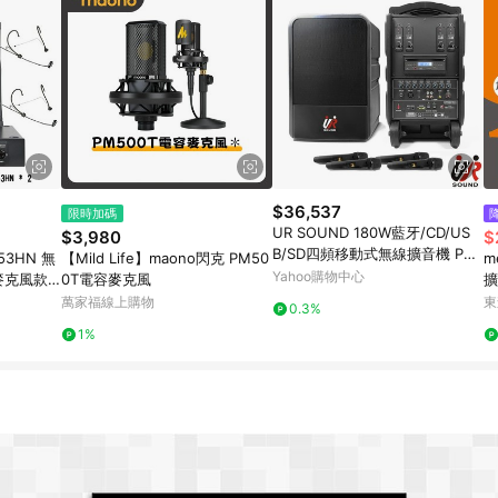
$36,537
限時加碼
UR SOUND 180W藍牙/CD/US
$3,980
$
B/SD四頻移動式無線擴音機 PU-
U53HN 無
【Mild Life】maono閃克 PM50
m
9S604CDNB
Yahoo購物中心
麥克風款)
0T電容麥克風
擴
擴
萬家福線上購物
東
0.3%
麥
1%