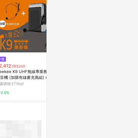
$269
降價
降價
INTOPIC JA
2,412
$3,490
(降$268)
(降$1,230)
金耳機麥克風
eekee K9 UHF無線專業教學
HyperX QuadCast 2 USB 電競
Yahoo購物中
音機 (加購有線麥克風組) 教學
麥克風 黑 872V1AA原價 4720
音機 擴音器 教學麥克風 無線
(省 1230)
森購物 ETMall
台灣樂天市場
0%
克風 小蜜蜂 無線麥克風
0.5%
3%