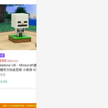
$999
降價
降價
【Paladone 
899
$1,099
(降$100)
(降$100)
塊 僵屍苦力怕
aladone UK - Minecraft麥塊
Paladone UK - Minecraft 麥塊
N系
亞洲跨境設計購物
髏苦力怕造型燈 小夜燈 ICON
坐姿橘色狐狸 造型 ICON 造型
列
小夜燈
咪愛
媽咪愛
1%
0.5%
0.5%