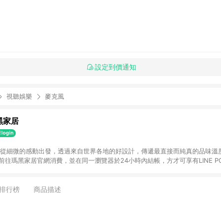
設定到價通知
視聽娛樂
麥克風
瑪黑家居
選物 從細微的感動出發，透過來自世界各地的好設計，傳遞最直接而純真的品味溫
購物前往瑪黑家居官網消費，並在同一瀏覽器於24小時內結帳，方才可享有LINE PO
點資格。 3. 點數將於出貨後60天前後發送。4. 預購品不符合贈點資
排行榜
商品描述