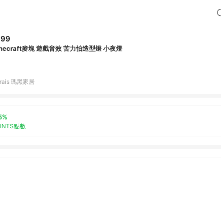
899
inecraft麥塊 遊戲音效 苦力怕造型燈 小夜燈
rais 瑪黑家居
5%
OINTS點數