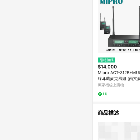
限時加碼
$14,000
Mipro ACT-312B+M
線耳戴麥克風組 (兩支
【敦煌樂器】
萬家福線上購物
1%
商品描述