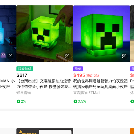
限時加碼
降價
$617
$495
$
(降$123)
-MAN 小
【台灣出貨】充電硅膠拍拍燈苦
我的世界周邊發聲苦力怕夜燈禮
P
小夜燈
力怕帶聲音小夜燈 按壓發聲我的
物搞怪礦燈兒童玩具桌面小夜燈
骷
世界苦力怕燈禮物 遊戲IP互動發
系
蝦皮購物
東森購物 ETMall
媽
光 送禮自用兩宜玩家收藏推薦
2%
0.5%