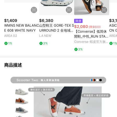
$1,409
$6,380
$3,
降價
WMNS NEW BALANC
山型鞋王 GORE-TEX S
ASI
$2,080
(降$600)
E 608 WHITE NAVY
URROUND 2 全地域機
CN 
【Converse】低筒休
能郊山鞋(男23061454
AREA 02
LA NEW
AREA
閒鞋_中性_RUN STAR
0)
TRAINER_A08263C
Converse-蝦皮官方旗艦
1%
3%
1
黑色德訓鞋 韓星同款
店
3%
官方旗艦店
商品描述