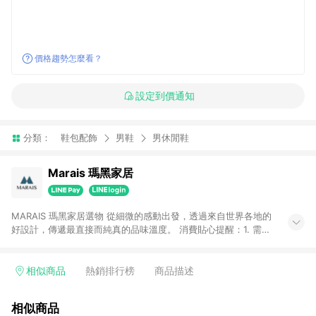
價格趨勢怎麼看？
設定到價通知
分類：
鞋包配飾
男鞋
男休閒鞋
Marais 瑪黑家居
MARAIS 瑪黑家居選物 從細微的感動出發，透過來自世界各地的
好設計，傳遞最直接而純真的品味溫度。 消費貼心提醒：1. 需透
過LINE購物前往瑪黑家居官網消費，並在同一瀏覽器於24小時內
結帳，方才可享有LINE POINTS回饋資格。 2. 若使用瑪黑家居
APP下單，將不符合贈點資格。 3. 點數將於出貨後60天前後發
相似商品
熱銷排行榜
商品描述
送。4. 預購品不符合贈點資格。
相似商品