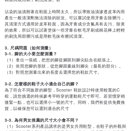
沾染的油漬附著在鞋面上時間太久，所以導致油漬滲透皮革內而
產生一般清潔劑無法清除的狀況。可以嘗試使用牙膏去除髒污，
其清潔方式適用於皮革鞋面，因為牙膏成分含氟具有去污、除黃
的效果，所以可以試著塗抹一些牙膏在軟毛牙刷或棉花棒上輕輕
的刷洗局部髒污或是用軟毛抹布擦拭清潔。
3. 尺碼問題（如何測量）
3-1. 腳的大小要怎麼測量？
（1）拿出一張紙，把您的腳從腳跟到腳尖貼合在紙張上。
（2）依照您腳的形狀，從您腳跟畫線到腳尖（最長的部分）。
（3）對照您測量出來的長度去選擇您的鞋款尺寸。
3-2. 怎麼樣的鞋子大小適合自己的腳？
為了符合不同族群的腳型，Scooter 鞋款設計時使用較寬的C
楦，請您挑選的時候參考平時穿的運動鞋尺寸即可。若習慣穿稍
微緊一點，也可以選擇小一號的尺寸。同時，我們有提供免費換
貨，以確保您可以選到適合的尺寸
3-3. 為何男女推薦的尺寸大小會不同？
（1）Scooter系列產品講求的是男女共用鞋型，在鞋子的外觀與