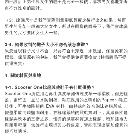
內部設計上男生與女生的鞋子是完全一樣的，講求男女都能穿著
而不分性別的設計。
（2）建議尺寸是我們實際測量腳底長度之後得出之結果，然而
男生的骨架一般都大於女生，所以在同樣的腳長下，我們會建議
男生的尺寸要比女生大一些。
3-4. 如果收到的鞋子大小不吻合該怎麼辦？
果您發現鞋子尺寸不合，只要符合未穿過、未洗過、保留原有的
標籤、保留原有的包裝，我們會提供免運費換貨 (特價商品不提
供退換貨)
4. 關於材質與產地
4-1. Scooter One比起其他鞋子有什麼優勢？
Scooter One所使用之再生真皮革如傳統皮革一樣柔軟，但更輕
盈、更堅固，且防水防刮擦。鞋底採用的是獨創的Popcorn鞋底
技術，可生物降解的 EVA 材料，由特殊的複合泡沫建構所成，
輕盈柔軟同時堅固耐用，在極端嚴酷的震動實測下，其緩衝性是
橡膠與軟木的三倍之多。優異的減震材質加上橡膠，增加抓地力
與耐用程度，無論行走環境與步行速度，皆能表現出更加優異的
輕巧舒適感。