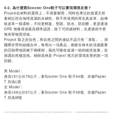
4-2. 為什麼買Scooter One鞋子可以實現環境友善？
Projext在材料的選用上，不僅要耐用，同時也專注於挑選天然
素材以符合地球資源的永續性。鞋子所使用的再生真皮革，如傳
統皮革一樣柔軟，不但更輕盈、堅固、防水、防刮擦，更是通過
GRS 無毒環保最高標準認證，除了可持續材料，生產過程中更
無有害物質排放。
Projext 取之於自然，和自然之間的連結不該只有「拿取」 。與
國際非營利組織合作，每售出一項產品，都會在林木砍伐最嚴重
的亞熱帶地區種下兩棵樹，藉此可吸收超過一頓的碳排放量，並
保護自然棲息地。植樹造林是 Projext 致力於環境友善的第一項
回饋。
男 Model：
身高191公分78公斤，著Scooter One 鞋子44號、衣服Papier
T 則為L號
女 Model：
身高169公分57公斤，著Scooter One 鞋子38號、衣服Papier
T 則為M號
LINE 購物是匯集購物情報與商品資訊的整合性平台，並依購物情報中的趨勢與