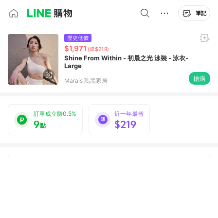
筆記
歷史低價
$1,971
(降$219)
Shine From Within - 初晨之光 泳裝 - 泳衣-
Large
搶購
Marais 瑪黑家居
訂單成立賺0.5%
近一年最省
9
$219
點