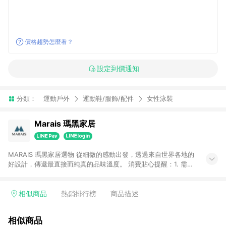
價格趨勢怎麼看？
設定到價通知
分類：
運動戶外
運動鞋/服飾/配件
女性泳裝
Marais 瑪黑家居
MARAIS 瑪黑家居選物 從細微的感動出發，透過來自世界各地的
好設計，傳遞最直接而純真的品味溫度。 消費貼心提醒：1. 需透
過LINE購物前往瑪黑家居官網消費，並在同一瀏覽器於24小時內
結帳，方才可享有LINE POINTS回饋資格。 2. 若使用瑪黑家居
APP下單，將不符合贈點資格。 3. 點數將於出貨後60天前後發
相似商品
熱銷排行榜
商品描述
送。4. 預購品不符合贈點資格。
相似商品