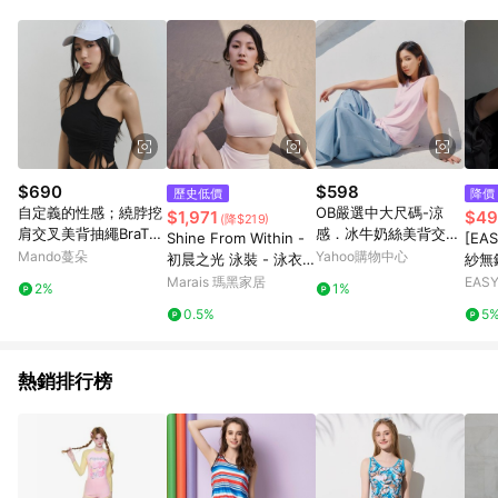
$690
$598
歷史低價
降價
自定義的性感；繞脖挖
OB嚴選中大尺碼-涼
$1,971
$49
(降$219)
肩交叉美背抽繩BraTop
感．冰牛奶絲美背交叉
Shine From Within -
[EA
兩色
運動背心《KS1023》
Mando蔓朵
Yahoo購物中心
初晨之光 泳裝 - 泳衣-
紗無
Large
Marais 瑪黑家居
EAS
2%
1%
衣店
0.5%
5
熱銷排行榜