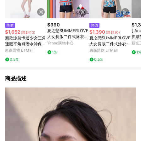
$990
$1,
降價
降價
夏之戀SUMMERLOVE
[ A
$1,652
$1,390
(降$413)
(降$190)
大女長版二件式泳衣C2
抓皺
新款泳裝卡通少女三角
夏之戀SUMMERLOVE
0709
Yahoo購物中心
新光三
連體平角褲潛水沖保守
大女長版二件式泳衣-S
長袖防曬溫泉度假泳衣
25718 加大碼
東森購物 ETMall
東森購物 ETMall
1%
1
0.5%
0.5%
商品描述