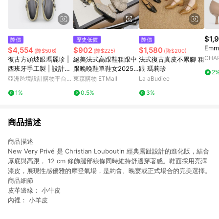
$1,
降價
歷史低價
降價
Em
$4,554
$902
$1,580
(降$506)
(降$225)
(降$200)
CHAR
復古方頭坡跟瑪麗珍 |
絕美法式高跟鞋粗跟中
法式復古真皮不累腳 粗
西班牙手工製 | 設計師
跟晚晚鞋單鞋女2025
跟 瑪莉珍
2
款中跟鞋
年新款大碼鞋41-43夏
亞洲跨境設計購物平台
東森購物 ETMall
La aBudiee
季
Pinkoi
1%
0.5%
3%
商品描述
商品描述
New Very Privé 是 Christian Louboutin 經典露趾設計的進化版，結合
厚底與高跟， 12 cm 修飾腿部線條同時維持舒適穿著感。鞋面採用亮澤
漆皮，展現性感優雅的摩登氣場，是約會、晚宴或正式場合的完美選擇。
商品細節
皮革邊緣： 小牛皮
內裡： 小羊皮