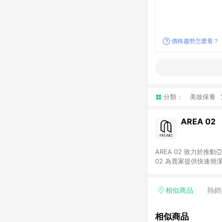
價格趨勢怎麼看？
分類：
美妝保養
AREA 02
AREA 02 致力於
02 為賣家提供快速簡
02 已成為亞洲領先的球鞋、街頭服飾與收藏品交易
cs@area02.com 服務
相似商品
熱銷
相似商品