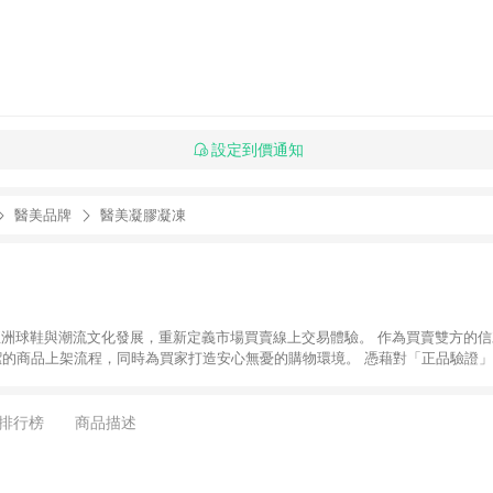
設定到價通知
醫美品牌
醫美凝膠凝凍
推動亞洲球鞋與潮流文化發展，重新定義市場買賣線上交易體驗。 作為買賣雙方的信
潔的商品上架流程，同時為買家打造安心無憂的購物環境。 憑藉對「正品驗證」
平台。 客服專線：+886-2-2706-9977 (#19) 客服信箱：
時間：週一至週五 10:00 – 18:00
排行榜
商品描述