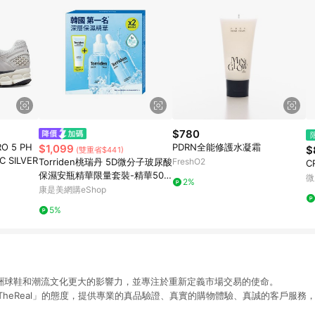
$780
O 5 PH
PDRN全能修護水凝霜
$1,099
$
(雙重省$441)
C SILVER
Torriden桃瑞丹 5D微分子玻尿酸
FreshO2
C
保濕安瓶精華限量套裝-精華50M
微
2%
L*2、凝霜20ML*1
康是美網購eShop
5%
予亞洲球鞋和潮流文化更大的影響力，並專注於重新定義市場交易的使命。
ctTheReal」的態度，提供專業的真品驗證、真實的購物體驗、真誠的客戶服