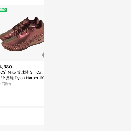
4,380
$3,150
$4,275
ACS] Nike 籃球鞋 GT Cut 4 D
LI-NING WAY OF WADE 808 3
WAVE REBEL
 EP 男鞋 Dylan Harper IR720
CHEMICAL REACTION
ORANGE
-600
INE禮物
AREA 02
AREA 02
1%
1%