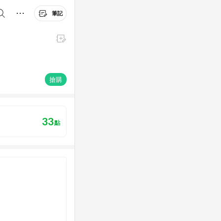
筆記
搶購
33
點