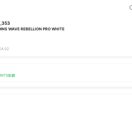
,353
WMNS WAVE REBELLION PRO WHITE
EA 02
OINTS點數