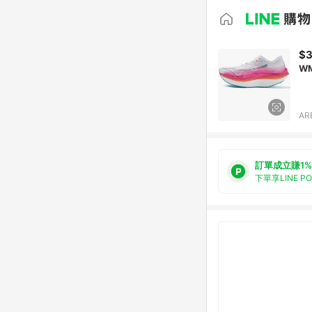
$3
AR
訂單成立賺1%
下單享LINE P