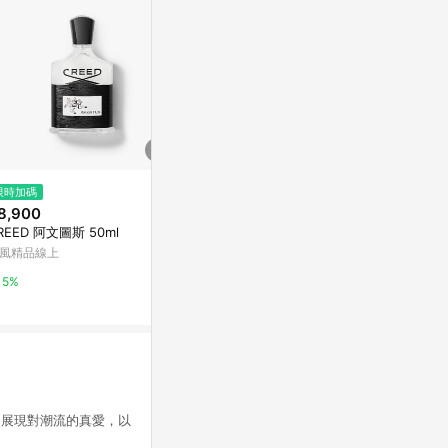
$550
$640
限時加碼
DHC螺旋藻
理膚寶水 青春
8,900
【德芳保健藥
DHC官方直營
REED 阿文圖斯 50ml
台灣樂天市場
風精品線上
2%
3%
5%
務，展現對潮流的真愛，以