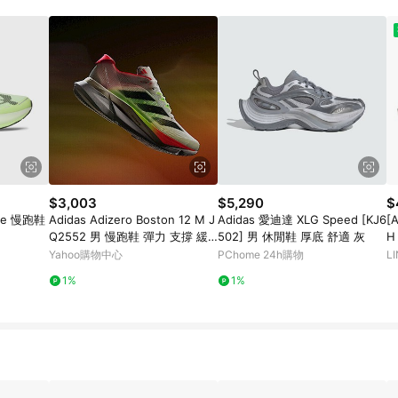
$3,003
$5,290
$
ance 慢跑鞋
Adidas Adizero Boston 12 M J
Adidas 愛迪達 XLG Speed [KJ6
[
Q2552 男 慢跑鞋 彈力 支撐 緩
502] 男 休閒鞋 厚底 舒適 灰
H
震 白 黑紅
5
Yahoo購物中心
PChome 24h購物
L
1%
1%