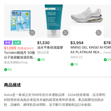
$1,330
$3,954
$78
油水平衡保濕凝膠
WMNS GEL KINSEI M
PD
$1,099
(雙重省$441)
AX PLATINUM REAL
Torriden桃瑞丹 5D微
寶拉珍選
Fres
WHITE PURE SILVER
分子玻尿酸保濕安瓶精
AREA 02
2%
2
華限量套裝-精華50ML
康是美網購eShop
1%
*2、凝霜20ML*1
5%
商品描述
Asics是一家成立於1949年的日本運動品牌，以Gel技術著稱，這項專利
的鞋墊技術為跑步者提供卓越的緩震效果和舒適感。產品範圍包括跑步
鞋、訓練鞋、網球鞋及休閒鞋，並不斷引領運動鞋設計的創新。