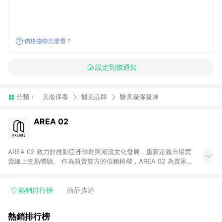
價格趨勢怎麼看？
設定到價通知
分類：
美妝保養
醫美品牌
醫美凝膠凝凍
AREA 02
AREA 02 致力於推動亞洲球鞋與潮流文化發展，重新定義市場買
賣線上交易體驗。 作為買賣雙方的信賴橋樑，AREA 02 為賣家提
供快速簡潔的商品上架流程，同時為買家打造安心無憂的購物環
境。 憑藉對「正品驗證」的堅持，AREA 02 已成為亞洲領先的球
鞋、街頭服飾與收藏品交易平台。 客服專線：+886-2-2706-
熱銷排行榜
商品描述
9977 (#19) 客服信箱：cs@area02.com 服務時間：週一至週五
10:00 – 18:00
熱銷排行榜