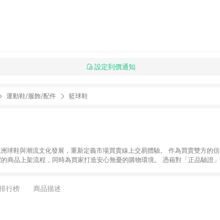
設定到價通知
運動鞋/服飾/配件
籃球鞋
推動亞洲球鞋與潮流文化發展，重新定義市場買賣線上交易體驗。 作為買賣雙方的信
潔的商品上架流程，同時為買家打造安心無憂的購物環境。 憑藉對「正品驗證」
平台。 客服專線：+886-2-2706-9977 (#19) 客服信箱：
時間：週一至週五 10:00 – 18:00
排行榜
商品描述