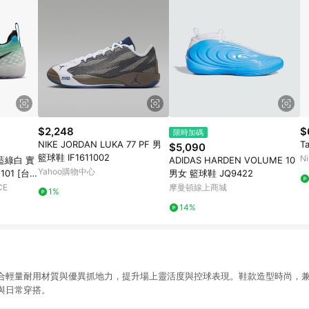
$2,248
$
限時加碼
NIKE JORDAN LUKA 77 PF 男
T
$5,090
籃球鞋 IF1611002
Ni
P 藍綠白 實
ADIDAS HARDEN VOLUME 10
Yahoo購物中心
101 [台
男女 籃球鞋 JQ9422
CE
摩曼頓線上商城
1%
14%
合輕量耐用材質與優異抓地力，提升場上靈活度與控球表現。鞋款造型時尚，
與日常穿搭。