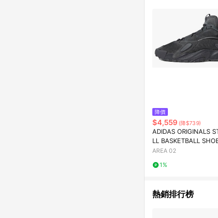
降價
$4,559
(降$739)
ADIDAS ORIGINALS 
LL BASKETBALL SHO
ON BLACK
AREA 02
1%
熱銷排行榜