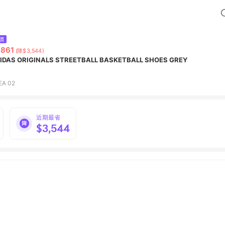
價
,861
(降$3,544)
IDAS ORIGINALS STREETBALL BASKETBALL SHOES GREY
EA 02
近期最省
$3,544