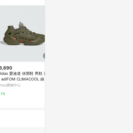
3,690
$4,000
$5,079
didas 愛迪達 休閒鞋 男鞋 運動
Kixpress-Nike Wmns Air Huar
CRAZY BYW 
 adiFOM CLIMACOOL 綠 IF3
ache Craft 女 休閒鞋 武士鞋 襪
AREA 02
37
套式 膠底 白 [DQ8031-101]
ahoo購物中心
萬家福線上購物
1%
1%
1%