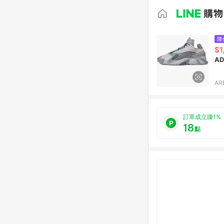
降
$1
AD
AR
訂單成立賺1%
18
點