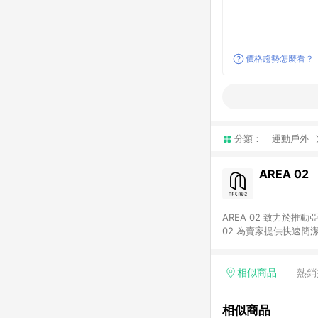
價格趨勢怎麼看？
分類：
運動戶外
AREA 02
AREA 02 致力於
02 為賣家提供快速簡
02 已成為亞洲領先的球鞋、街頭服飾與收藏品交易
cs@area02.com 服務
相似商品
熱銷
相似商品