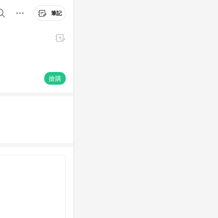
筆記
搶購