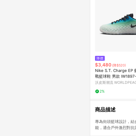
降價
$3,480
(降$520)
Nike S.T. Charge E
戰籃球鞋 男款 IW1897-
灣現貨]
沃皮斯潮流 WORLDPEA
2%
商品描述
專為街頭籃球設計，結
能，適合戶外激烈對抗