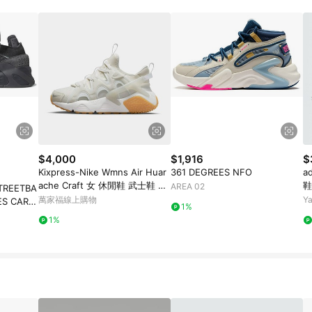
$4,000
$1,916
$
Kixpress-Nike Wmns Air Huar
361 DEGREES NFO
a
ache Craft 女 休閒鞋 武士鞋 襪
鞋
AREA 02
STREETBA
套式 膠底 白 [DQ8031-101]
9
萬家福線上購物
Y
ES CARB
1%
1%