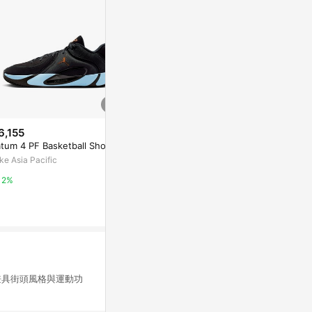
6,155
$15,300
$3,395
atum 4 PF Basketball Shoes
Caitlin Clark x Nike Kobe 5 Pro
Nike Sabrina
tro 新秀 銀色紅色 籃球鞋 男款 I
童 水藍色 實戰
ke Asia Pacific
V2712-001
88-400
Yahoo購物中心
Yahoo購物中
2%
1%
1%
兼具街頭風格與運動功