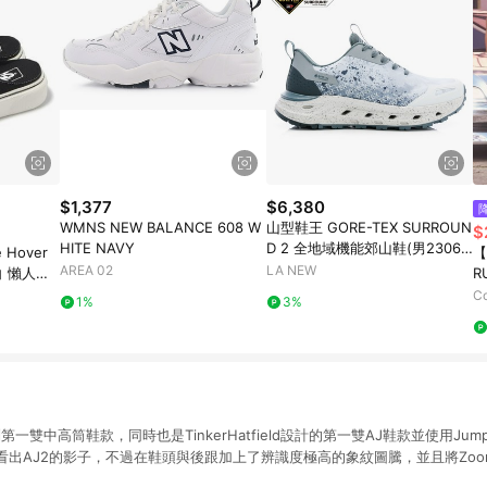
$1,377
$6,380
WMNS NEW BALANCE 608 W
山型鞋王 GORE-TEX SURROUN
$
HITE NAVY
D 2 全地域機能郊山鞋(男23061
 Hover
【
4540)
AREA 02
LA NEW
 白 懶人鞋
R
黑
C
1%
3%
系列第一雙中高筒鞋款，同時也是TinkerHatfield設計的第一雙AJ鞋款並使用Jumpm
出AJ2的影子，不過在鞋頭與後跟加上了辨識度極高的象紋圖騰，並且將Zoom