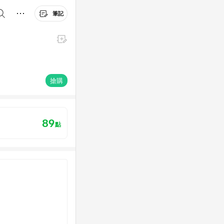
筆記
搶購
89
點