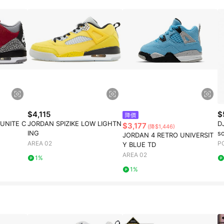
$4,115
$
降價
UNITE C
JORDAN SPIZIKE LOW LIGHTN
DJ
$3,177
(降$1,446)
ING
s
JORDAN 4 RETRO UNIVERSIT
D
AREA 02
P
Y BLUE TD
AREA 02
1%
1%