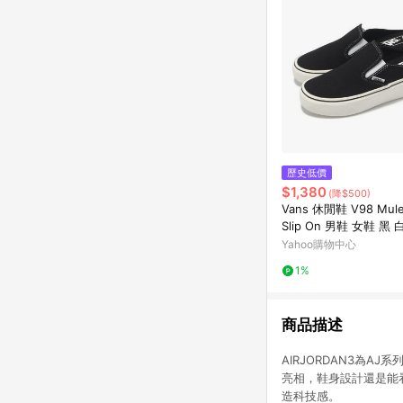
歷史低價
$1,380
(降$500)
Vans 休閒鞋 V98 Mule
Slip On 男鞋 女鞋 黑
6741440001
Yahoo購物中心
1%
商品描述
AIRJORDAN3為AJ
亮相，鞋身設計還是能看
造科技感。