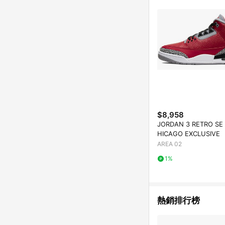
$8,958
JORDAN 3 RETRO SE 
HICAGO EXCLUSIVE
AREA 02
1%
熱銷排行榜