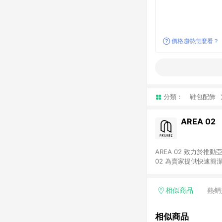
價格趨勢怎麼看？
分類：
鞋包配飾
AREA 02
AREA 02 致力於
02 為賣家提供快速簡
02 已成為亞洲領先的球鞋、街頭服飾與收藏品交易
cs@area02.com 服務
相似商品
熱銷
相似商品