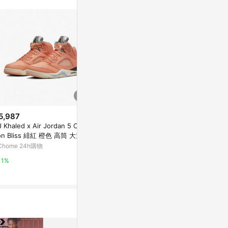
5,987
歷史低價
降價
 Khaled x Air Jordan 5 Crim
$2,180
$2,980
(降$400)
(降$2
on Bliss 緋紅 橙色 高筒 大童款
Nike 休閒鞋 Air Jordan 3 Retro
Nike 休閒鞋 Jo
V4983-641
Chome 24h購物
GS 大童 女鞋 軍綠 AJ3 喬丹
w 男鞋 白 藍
台灣樂天市場
台灣樂天市場
1%
3%
3%