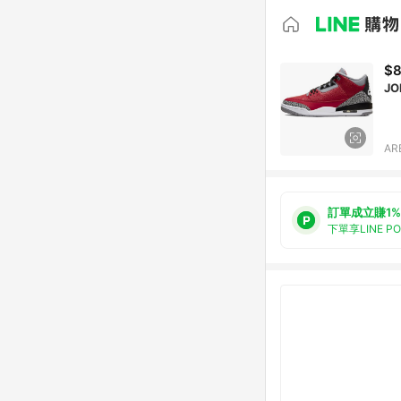
$8
JO
AR
訂單成立賺1%
下單享LINE P