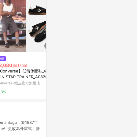
降價
歷史低價
$2,940
2,080
$1,980
(雙重
(降$600)
(降$800)
男款淺灰褐色Mo
Converse】低筒休閒鞋_中性_
adidas x Disney Retropy E5 男
水健走鞋|A6D
UN STAR TRAINER_A08263C
鞋 女鞋 灰 粉紅 休閒鞋 唐老鴨
色德訓鞋 韓星同款 官方旗艦店
迪士尼 愛迪達 JR0107
Timberland
onverse-蝦皮官方旗艦店
Yahoo購物中心
8%
3%
1%
anlogo，於1987年
Air更改為外露式，營