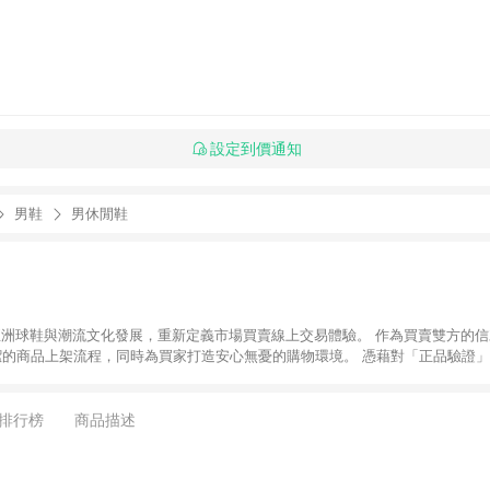
設定到價通知
男鞋
男休閒鞋
推動亞洲球鞋與潮流文化發展，重新定義市場買賣線上交易體驗。 作為買賣雙方的信
潔的商品上架流程，同時為買家打造安心無憂的購物環境。 憑藉對「正品驗證」
平台。 客服專線：+886-2-2706-9977 (#19) 客服信箱：
時間：週一至週五 10:00 – 18:00
排行榜
商品描述