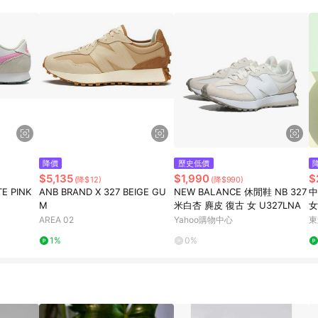
降價
歷史低價
$5,135
$1,990
$
(降$12)
(降$990)
E PINK
ANB BRAND X 327 BEIGE GU
NEW BALANCE 休閒鞋 NB 327
中
M
米白杏 麂皮 復古 女 U327LNA
女
7
AREA 02
Yahoo購物中心
東
1%
0%