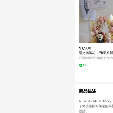
$1,500
陽光灑落花拱門(新娘新
亞洲跨境設計購物平台 Pin
1%
商品描述
NEWBALANCE327
了豬皮絨面料與尼龍堆
設計。