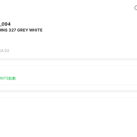
,094
NS 327 GREY WHITE
EA 02
OINTS點數