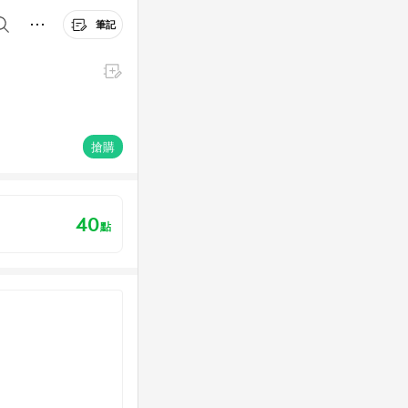
筆記
搶購
40
點