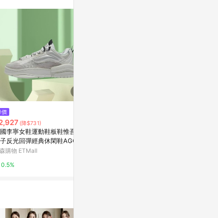
$1,880
降價
限時加碼
休閒鞋 327 
2,927
$2,680
(降$731)
復古 麂皮 NB
國李寧女鞋運動鞋板鞋惟吾 禪
Super Lowpro Ballet Light 粉
B
PChome 24h
子反光回彈經典休閑鞋AGCR2
色滑板鞋
2
森購物 ETMall
VANS TAIWAN
1%
0.5%
8%