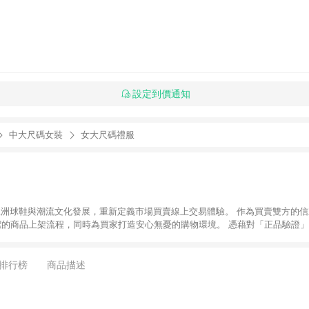
設定到價通知
中大尺碼女裝
女大尺碼禮服
推動亞洲球鞋與潮流文化發展，重新定義市場買賣線上交易體驗。 作為買賣雙方的信
潔的商品上架流程，同時為買家打造安心無憂的購物環境。 憑藉對「正品驗證」
平台。 客服專線：+886-2-2706-9977 (#19) 客服信箱：
時間：週一至週五 10:00 – 18:00
排行榜
商品描述