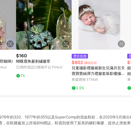
$160
歷史低價
郎貓咪)
蝴蝶鹿角蕨刺繡徽章
$902
$
(降$225)
koi
亞洲跨境設計購物平台 Pinkoi
兒童攝影禮服裙新生兒滿月百天
緞
寶寶蕾絲彈力禮服套裝影樓攝影
姐
1%
道具
晨
東森購物 ETMall
東
0.5%
為1976年的320、1977年的355以及SuperComp的混血鞋款，在2020年5
疊，在鞋腰處加上誇張的N標誌，鞋底則使用了延長的鉚釘橡膠，提供止滑效果