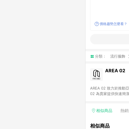
價格趨勢怎麼看？
分類：
流行服飾
AREA 02
AREA 02 致力於
02 為賣家提供快速簡
02 已成為亞洲領先的球鞋、街頭服飾與收藏品交易
cs@area02.com 服務
相似商品
熱銷
相似商品