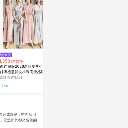
$980
$149
歷史低價
永生雪松 聖誕小樹
牡丹花 INS
1,353
(降$579)
亞洲跨境設計購物平台 Pinkoi
亞洲跨境設計購物
面伴娘服2026新款夏季小個子
妹團禮服裙女小眾高級感婚禮
1%
1%
袍
森購物 ETMall
0.5%
月推出後造成轟動，鞋面採用
，營造簡約卻又醒目的