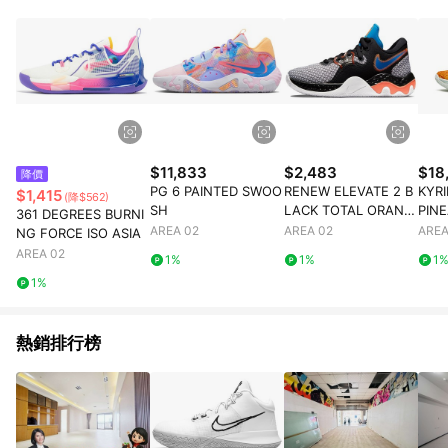
$11,833
$2,483
$18
降價
PG 6 PAINTED SWOO
RENEW ELEVATE 2 B
KYR
$1,415
(降$562)
SH
LACK TOTAL ORANG
PIN
361 DEGREES BURNI
E
AREA 02
AREA 02
AREA
NG FORCE ISO ASIA
AREA 02
1%
1%
1
1%
熱銷排行榜