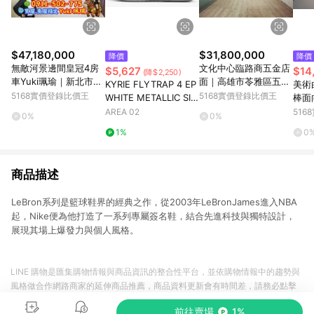
$47,180,000
$31,800,000
降價
降價
無敵河景邊間皇冠4房
文化中心臨路商五金店
$5,627
$14
(降$2,250)
車Yuki珮瑜｜新北市板
面｜高雄市苓雅區五福
KYRIE FLYTRAP 4 EP
美術
橋區中山路二段
一路
5168實價登錄比價王
5168實價登錄比價王
WHITE METALLIC SIL
棒面
VER
雄市
AREA 02
51
0%
0%
1%
0
商品描述
LeBron系列是籃球鞋界的經典之作，從2003年LeBronJames進入NBA
起，Nike便為他打造了一系列專屬簽名鞋，結合先進科技與獨特設計，
展現其場上爆發力與個人風格。
LINE 購物是匯集購物情報與商品資訊的整合性平台，並依購物情報中的趨勢與
風格做合作網路商家的延伸商品推薦，商品資料更新會有時間差，請務必點擊
商品至各合作網路商家，確認現售價與購物條件，一切資訊以合作廠商網頁為
前往賣場
1%
準。