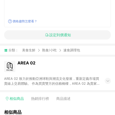
價格趨勢怎麼看？
設定到價通知
分類：
美食生鮮
熟食/小吃
速食調理包
AREA 02
AREA 02 致力於推動亞洲球鞋與潮流文化發展，重新定義市場買
賣線上交易體驗。 作為買賣雙方的信賴橋樑，AREA 02 為賣家提
供快速簡潔的商品上架流程，同時為買家打造安心無憂的購物環
境。 憑藉對「正品驗證」的堅持，AREA 02 已成為亞洲領先的球
鞋、街頭服飾與收藏品交易平台。 客服專線：+886-2-2706-
相似商品
熱銷排行榜
商品描述
9977 (#19) 客服信箱：cs@area02.com 服務時間：週一至週五
10:00 – 18:00
相似商品