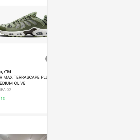
5,716
$3,680
降價
IR MAX TERRASCAPE PLUS
WMNS SHOX
$6,153
(降$270)
EDIUM OLIVE
LLIC
AIR MAX PENNY 1 GS ORLAN
REA 02
AREA 02
DO 2022
AREA 02
1%
1%
1%