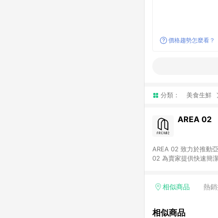
價格趨勢怎麼看？
分類：
美食生鮮
AREA 02
AREA 02 致力於
02 為賣家提供快速簡
02 已成為亞洲領先的球鞋、街頭服飾與收藏品交易
cs@area02.com 服務
相似商品
熱銷
相似商品