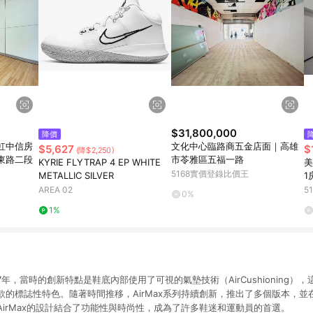
$31,800,000
降價
秋虹中信房
文化中心臨路商五金店面｜高雄
$5,627
$
(降$2,250)
東路二段
市苓雅區五福一路
KYRIE FLYTRAP 4 EP WHITE
美
5168實價登錄比價王
METALLIC SILVER
1
路
AREA 02
5
0%
1%
987年，當時的創新特點是鞋底內部使用了可視的氣墊技術（AirCushioning
款的標誌性特色。隨著時間推移，AirMax系列持續創新，推出了多個版本，並
irMax的設計結合了功能性與時尚性，成為了許多鞋迷和運動員的首選。