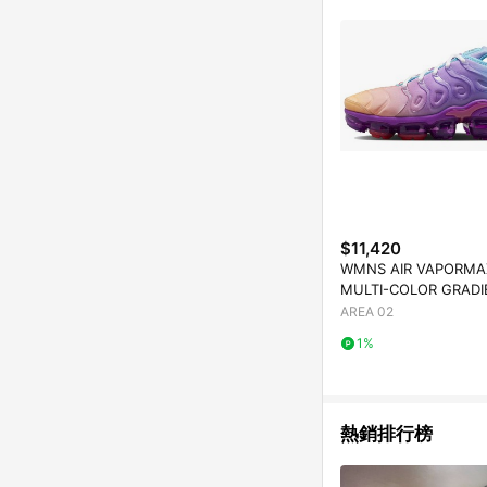
$11,420
WMNS AIR VAPORMA
MULTI-COLOR GRADI
AREA 02
1%
熱銷排行榜