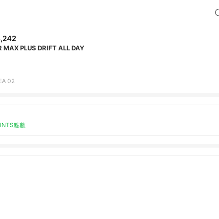
,242
R MAX PLUS DRIFT ALL DAY
EA 02
OINTS點數