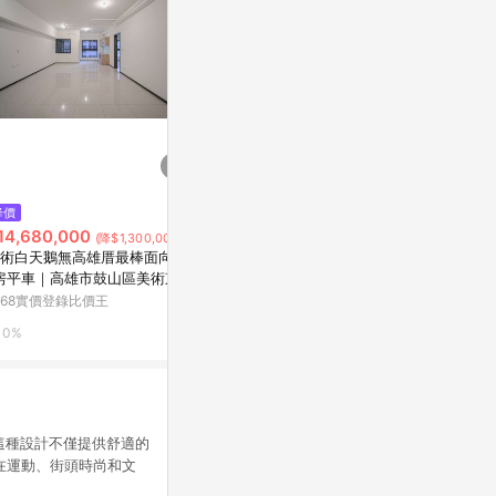
$29,800,000
降價
限時加碼
73大地坪6米面寬台積電高雄大
14,680,000
$5
(降$1,300,000)
學橋頭新市鎮透天店住｜高雄市
術白天鵝無高雄厝最棒面向2+
▶台灣現貨◀ 紅包 紅
橋頭區甲昌路
5168實價登錄比價王
房平車｜高雄市鼓山區美術東四
紅包 過年 特
168實價登錄比價王
蝦皮購物
0%
0%
3.6%
），這種設計不僅提供舒適的
在運動、街頭時尚和文