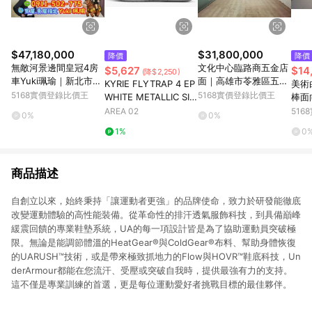
$47,180,000
$31,800,000
降價
降價
無敵河景邊間皇冠4房
文化中心臨路商五金店
$5,627
$14
(降$2,250)
車Yuki珮瑜｜新北市板
面｜高雄市苓雅區五福
KYRIE FLYTRAP 4 EP
美術
橋區中山路二段
一路
5168實價登錄比價王
5168實價登錄比價王
WHITE METALLIC SIL
棒面
VER
雄市
AREA 02
51
0%
0%
1%
0
商品描述
自創立以來，始終秉持「讓運動者更強」的品牌使命，致力於研發能徹底
改變運動體驗的高性能裝備。從革命性的排汗透氣服飾科技，到具備巔峰
緩震回饋的專業鞋墊系統，UA的每一項設計皆是為了協助運動員突破極
限。無論是能調節體溫的HeatGear®與ColdGear®布料、幫助身體恢復
的UARUSH™技術，或是帶來極致抓地力的Flow與HOVR™鞋底科技，Un
derArmour都能在您流汗、受壓或突破自我時，提供最強有力的支持。
這不僅是專業訓練的首選，更是每位運動愛好者挑戰目標的最佳夥伴。