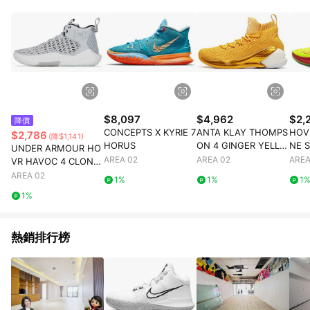
$8,097
$4,962
$2,
降價
CONCEPTS X KYRIE 7
ANTA KLAY THOMPS
HOV
$2,786
(降$1,141)
HORUS
ON 4 GINGER YELLO
NE S
UNDER ARMOUR HO
W
ELL
AREA 02
AREA 02
AREA
VR HAVOC 4 CLONE
MM GREY WHITE
AREA 02
1%
1%
1
1%
熱銷排行榜