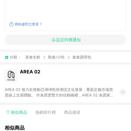
價格趨勢怎麼看？
設定到價通知
分類：
美食生鮮
熟食/小吃
速食調理包
AREA 02
AREA 02 致力於推動亞洲球鞋與潮流文化發展，重新定義市場買
賣線上交易體驗。 作為買賣雙方的信賴橋樑，AREA 02 為賣家提
供快速簡潔的商品上架流程，同時為買家打造安心無憂的購物環
境。 憑藉對「正品驗證」的堅持，AREA 02 已成為亞洲領先的球
鞋、街頭服飾與收藏品交易平台。 客服專線：+886-2-2706-
相似商品
熱銷排行榜
商品描述
9977 (#19) 客服信箱：cs@area02.com 服務時間：週一至週五
10:00 – 18:00
相似商品