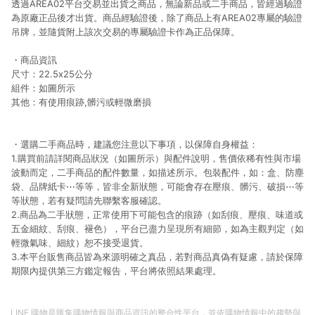
透過AREA02平台交易並出貨之商品，無論新品或二手商品，皆經過驗證
為原廠正品後才出貨。商品經驗證後，除了商品上有AREA02專屬的驗證
吊牌，並隨貨附上該次交易的專屬驗證卡作為正品保障。
・商品資訊
尺寸：22.5x25公分
組件：如圖所示
其他：有使用痕跡,髒污或輕微磨損
・選購二手商品時，建議您注意以下事項，以保障自身權益：
1.購買前請詳閱商品狀況（如圖所示）與配件說明，售價依稀有性與市場
波動而定，二手商品的配件數量，如描述所示。包裝配件，如：盒、防塵
袋、品牌紙卡⋯等等，皆非全新狀態，可能會存在壓痕、髒污、破損⋯等
等狀態，若有疑問請先聯繫客服確認。
2.商品為二手狀態，正常使用下可能包含的痕跡（如刮痕、壓痕、味道或
五金細紋、刮痕、褪色），平台已盡力呈現所有細節，如為主觀判定（如
輕微氣味、細紋）恕不接受退貨。
3.本平台販售商品皆為來源明確之真品，若對商品真偽有疑慮，請於保障
期限內提供第三方鑑定報告，平台將依照結果處理。
LINE 購物是匯集購物情報與商品資訊的整合性平台，並依購物情報中的趨勢與