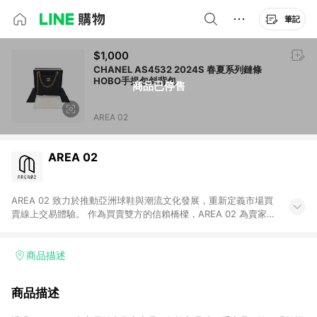
筆記
$1,000
CHANEL AS4532 2024S 春夏系列鏈條
HOBO手提包斜背包
商品已停售
AREA 02
AREA 02
AREA 02 致力於推動亞洲球鞋與潮流文化發展，重新定義市場買
賣線上交易體驗。 作為買賣雙方的信賴橋樑，AREA 02 為賣家提
供快速簡潔的商品上架流程，同時為買家打造安心無憂的購物環
境。 憑藉對「正品驗證」的堅持，AREA 02 已成為亞洲領先的球
鞋、街頭服飾與收藏品交易平台。 客服專線：+886-2-2706-
商品描述
9977 (#19) 客服信箱：cs@area02.com 服務時間：週一至週五
10:00 – 18:00
商品描述