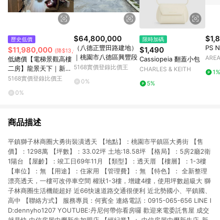
$64,800,000
$1,
歷史低價
限時加碼
（八德正豐田路建地）
PS N
$11,980,000
$1,490
(降$13,020,000)
｜桃園市八德區興豐段
AREA
低總價【電梯景觀高樓
Cassiopeia 翻蓋小包
5168實價登錄比價王
二房】龍景天下｜新北
CHARLES & KEITH
1
市中和區華新街
5168實價登錄比價王
0%
5%
0%
商品描述
平鎮獅子林商圈大勇街裝潢透天 【地點】：桃園市平鎮區大勇街 【售
價】：1298萬 【坪數】：33.02坪 土地:18.58坪 【格局】：5房2廳2衛
1陽台 【屋齡】：竣工日69年11月 【類型】：透天厝 【樓層】：1-3樓
【車位】：無 【用途】：住家用 【管理費】：無 【特色】： 全新整理
漂亮透天，一樓可改停車空間 權狀1-3樓，增建4樓，使用坪數超級大 獅
子林商圈生活機能超好 近66快速道路交通很便利 近北勢國小、平鎮國、
高中 【聯絡方式】 服務專員：何賓全 連絡電話：0915-065-656 LINE I
D:dennyho1207 YOUTUBE:丹尼何帶你看房囉 歡迎來電委託售屋 成交