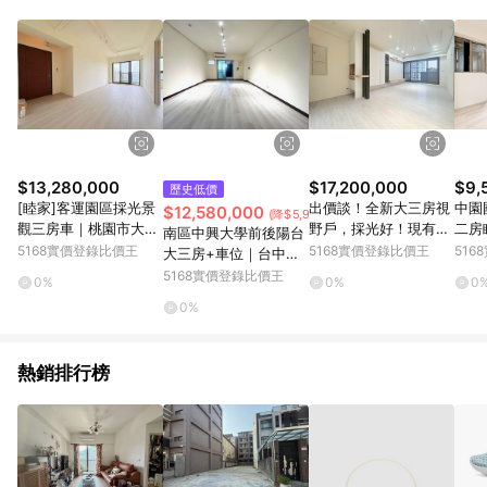
$13,280,000
$17,200,000
$9,
歷史低價
[睦家]客運園區採光景
出價談！全新大三房視
中園
$12,580,000
(降$5,920,000)
觀三房車｜桃園市大園
野戶，採光好！現有美
二房
南區中興大學前後陽台
區園科路
裝潢＋平車｜新竹縣竹
新北
5168實價登錄比價王
5168實價登錄比價王
51
大三房+車位｜台中市
東鎮北興路三段
南區仁義街
5168實價登錄比價王
0%
0%
0
0%
熱銷排行榜