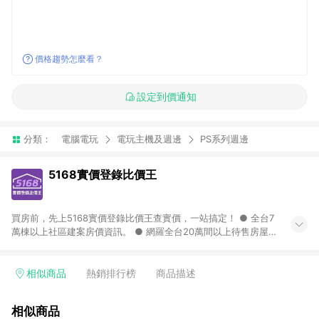
價格趨勢怎麼看？
設定到價通知
分類：
電腦電玩
電玩主機及週邊
PS系列週邊
5168實價登錄比價王
買房前，先上5168實價登錄比價王查實價，一站搞定！ ● 全台7
萬棟以上社區建案房價資訊。 ● 網羅全台20萬間以上待售房屋，
找房超輕鬆。 ● 每月3次即時完整揭露全台實價登錄到門牌！ ●
500萬筆以上歷史成交紀錄全公開，議價有底氣。 ● AI查房價機
器人，24小時在線查。
相似商品
熱銷排行榜
商品描述
相似商品