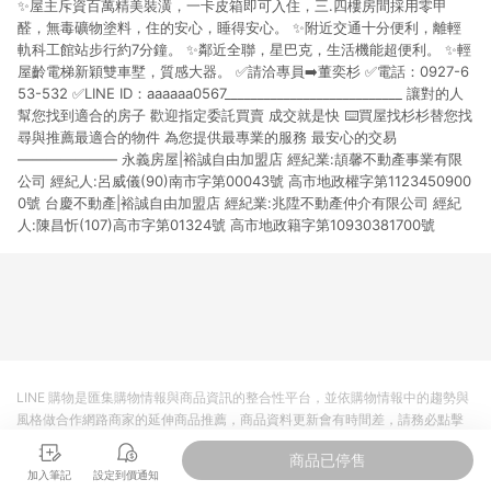
✨屋主斥資百萬精美裝潢，一卡皮箱即可入住，三.四樓房間採用零甲
醛，無毒礦物塗料，住的安心，睡得安心。 ✨附近交通十分便利，離輕
軌科工館站步行約7分鐘。 ✨鄰近全聯，星巴克，生活機能超便利。 ✨輕
屋齡電梯新穎雙車墅，質感大器。 ✅請洽專員➡️董奕杉 ✅電話：0927-6
53-532 ✅LINE ID：aaaaaa0567 ​__________________________​_ 讓對的人
幫您找到適合的房子 歡迎指定委託買賣 成交就是快 ⌨️買屋找杉杉替您找
尋與推薦最適合的物件 為您提供最專業的服務 最安心的交易
——————— 永義房屋|裕誠自由加盟店 經紀業:頡馨不動產事業有限
公司 經紀人:呂威儀(90)南市字第00043號 高市地政權字第1123450900
0號 台慶不動產|裕誠自由加盟店 經紀業:兆陞不動產仲介有限公司 經紀
人:陳昌忻(107)高市字第01324號 高市地政籍字第10930381700號
LINE 購物是匯集購物情報與商品資訊的整合性平台，並依購物情報中的趨勢與
風格做合作網路商家的延伸商品推薦，商品資料更新會有時間差，請務必點擊
商品至各合作網路商家，確認現售價與購物條件，一切資訊以合作廠商網頁為
商品已停售
準。
加入筆記
設定到價通知