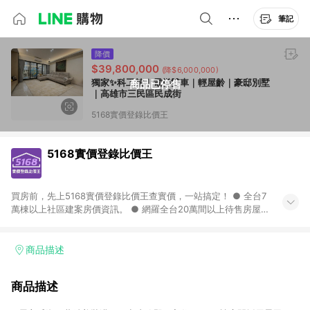
筆記
降價
$39,800,000
(降$6,000,000)
獨家✨科工館｜電梯雙車｜輕屋齡｜豪邸別墅
商品已停售
｜高雄市三民區民成街
5168實價登錄比價王
5168實價登錄比價王
買房前，先上5168實價登錄比價王查實價，一站搞定！ ● 全台7
萬棟以上社區建案房價資訊。 ● 網羅全台20萬間以上待售房屋，
找房超輕鬆。 ● 每月3次即時完整揭露全台實價登錄到門牌！ ●
500萬筆以上歷史成交紀錄全公開，議價有底氣。 ● AI查房價機
器人，24小時在線查。
商品描述
商品描述