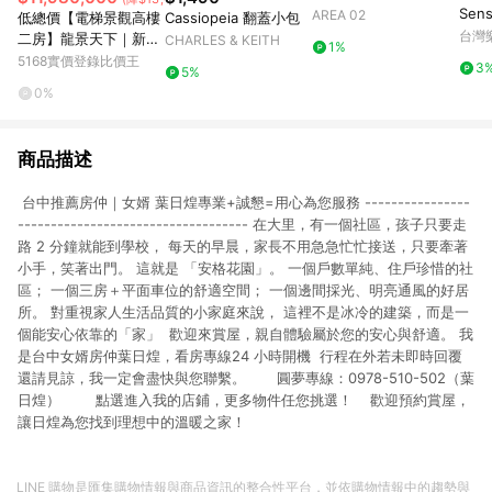
Sen
AREA 02
低總價【電梯景觀高樓
Cassiopeia 翻蓋小包
律藍
台灣
二房】龍景天下｜新北
CHARLES & KEITH
1%
市中和區華新街
5168實價登錄比價王
3
5%
0%
商品描述
台中推薦房仲｜女婿 葉日煌專業+誠懇=用心為您服務 ----------------
----------------------------------- 在大里，有一個社區，孩子只要走
路 2 分鐘就能到學校， 每天的早晨，家長不用急急忙忙接送，只要牽著
小手，笑著出門。 這就是 「安格花園」。 一個戶數單純、住戶珍惜的社
區； 一個三房＋平面車位的舒適空間； 一個邊間採光、明亮通風的好居
所。 對重視家人生活品質的小家庭來說， 這裡不是冰冷的建築，而是一
個能安心依靠的「家」 歡迎來賞屋，親自體驗屬於您的安心與舒適。 我
是台中女婿房仲葉日煌，看房專線24 小時開機 行程在外若未即時回覆
還請見諒，我一定會盡快與您聯繫。 圓夢專線：0978-510-502（葉
日煌） 點選進入我的店鋪，更多物件任您挑選！ 歡迎預約賞屋，
讓日煌為您找到理想中的溫暖之家！
LINE 購物是匯集購物情報與商品資訊的整合性平台，並依購物情報中的趨勢與