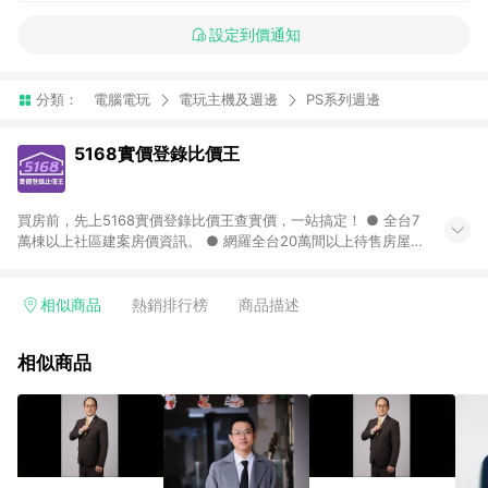
設定到價通知
分類：
電腦電玩
電玩主機及週邊
PS系列週邊
5168實價登錄比價王
買房前，先上5168實價登錄比價王查實價，一站搞定！ ● 全台7
萬棟以上社區建案房價資訊。 ● 網羅全台20萬間以上待售房屋，
找房超輕鬆。 ● 每月3次即時完整揭露全台實價登錄到門牌！ ●
500萬筆以上歷史成交紀錄全公開，議價有底氣。 ● AI查房價機
器人，24小時在線查。
相似商品
熱銷排行榜
商品描述
相似商品