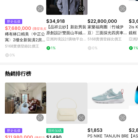
$34,918
$22,800,000
$3,
歷史低價
【品祥云紗】新款男裝
家樂福商圈〈竹城伊
2is
$7,680,000
(降$18,620,000)
原創設計雙面山羊絨大
豆〉三面採光四房車｜
鏡框
稀有林口精美〈中正公
衣 手工縫制
新北市林口區文化三路
瑁色
亞洲跨境設計購物平台
5168實價登錄比價王
亞洲
寓〉2樓全新裝潢2房｜
一段
Pinkoi
Pinko
新北市林口區中正路
5168實價登錄比價王
1%
0%
1
0%
熱銷排行榜
$1,853
$2,
歷史低價
限時加碼
PS NIKE TANJUN BRE
【AS
$11,980,000
$1,490
(降$13,020,000)