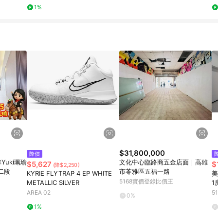
套
1%
$31,800,000
降價
uki珮瑜
文化中心臨路商五金店面｜高雄
$5,627
$
(降$2,250)
二段
市苓雅區五福一路
KYRIE FLYTRAP 4 EP WHITE
美
5168實價登錄比價王
METALLIC SILVER
1
路
AREA 02
5
0%
1%