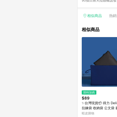
90個日曆天陸續確認發送。 2.國際商家之商品金額及回饋點數依據將以商品未稅價格為準。 3.
能受匯率影響而有微幅差異。 4.若於商家App下單，不符合LINE購物導購資格。 5.訂單超
以下品牌不支援點數回饋：Adidas 
知： 1. 請提交您的
相似商品
熱銷
一個新的訂單編號。 3.請
Mytheresa.co
相似商品
需要進行手動處理。
限時加碼
$89
✨台灣現貨📦 得力 Del
拉鍊袋 收納袋 公文袋 
納袋 #丹丹悅生活
蝦皮購物