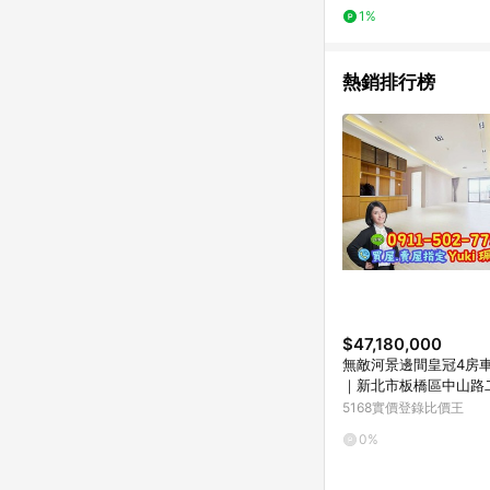
1%
熱銷排行榜
$47,180,000
無敵河景邊間皇冠4房車Y
｜新北市板橋區中山路
5168實價登錄比價王
0%