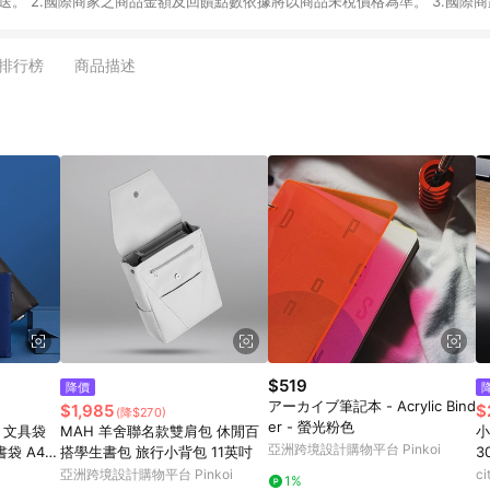
國際商家之商品金額可
過6個月客訴案件不受理 6.
/ Adidas Kids / New Balance / New Balance Kids / Nike / Nike Kid
換貨要求並聯繫我們的客戶服務團隊以預留您的交換商品。 2.預留完成後，將為
排行榜
商品描述
通知LINE您的新訂單編號。 4.LINE 將向 Mytheresa 提出交換訂單的返現請
m 上的換貨指南完成您的換貨。 6. 請等待驗證的返現顯示在您的界面上，這可能需
$519
降價
アーカイブ筆記本 - Acrylic Bind
$1,985
$
(降$270)
er - 螢光粉色
i 文具袋
MAH 羊舍聯名款雙肩包 休閒百
小
亞洲跨境設計購物平台 Pinkoi
書袋 A4收
搭學生書包 旅行小背包 11英吋
3
M
亞洲跨境設計購物平台 Pinkoi
c
1%