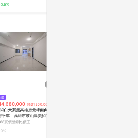
裝
0.5%
$126
$29,800,0
降價
釘井淨好像看得見部長的XXX。
73大地坪6
14,680,000
(降$1,300,000)
(全)
學橋頭新市鎮
術白天鵝無高雄厝最棒面向2+
橋頭區甲昌路
Yahoo購物中心
5168實價登錄
房平車｜高雄市鼓山區美術東四
168實價登錄比價王
0%
0%
0%