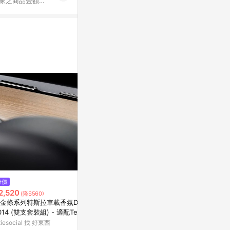
s 換貨須
您的換貨訂單創建
求。 5. 請按照
要幾個月，因為它
$2,380
$4,000
降價
Daily Lab｜LQ 小金條系列特斯
Diffuser
2,520
(降$560)
拉車載香氛DLCX3014 適配Tesla
紅
金條系列特斯拉車載香氛DLCX
Model 3 或 Model Y 雙支套裝
有.設計uDesign
新光三越skm on
014 (雙支套裝組) - 適配Tesla
組
odel 3 或 Model Y 黑色雙支
itiesocial 找 好東西
2%
1%