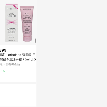
899
$980
降價
預購) Lerbolario 蕾莉歐 三重透
童話迷你護手霜禮盒
$254
(降$146
質酸保濕護手霜 75ml (LO165)
SABON TW
L'OCCITAN
蔻天然有機產品
ml) 款式可選
2%
小三美日官網
3%
5%