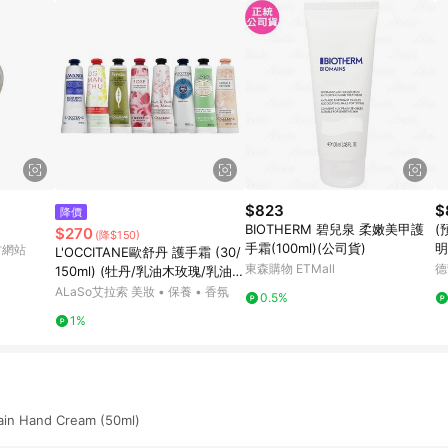
$823
$
降價
BIOTHERM 碧兒泉 柔嫩美甲護
(
$270
(降$150)
手霜(100ml)(公司貨)
明
官方網站
L'OCCITANE歐舒丹 護手霜 (30/
東森購物 ETMall
德
150ml) (牡丹/乳油木玫瑰/乳油
木/玫瑰花園/櫻花/自然秘境乳油
ALaSo艾拉索 美妝 • 保養 • 香氛
0.5%
木/乳油木密集修護/乳油木萊姆/
1%
杏仁)
ain Hand Cream (50ml)