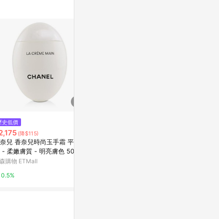
歷史低價
降價
限時加碼
2,175
$6,799
$69
(降$115)
(降$51)
奈兒 香奈兒時尚玉手霜 平滑膚
CHANEL 香奈兒 CHANCE淡香
Chanel 香
 - 柔嫩膚質 - 明亮膚色 50ml/
精 100ml <國際航空版>
物盒 禮盒《
7oz
森購物 ETMall
微風精品線上
蝦皮購物
0.5%
5%
4%