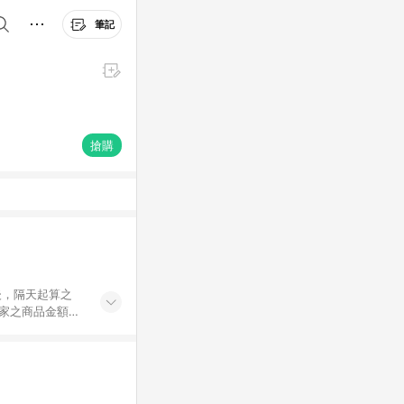
筆記
搶購