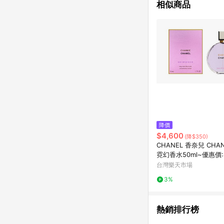
相似商品
降價
$4,600
(降$350)
CHANEL 香奈兒 CHA
霓幻香水50ml~優惠價:
｜岡山戀香水
台灣樂天市場
3%
熱銷排行榜