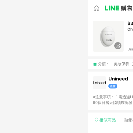
$3
Ch
Un
分類：
美妝保養
Unineed
※注意事項： 1.需透過LINE購物前往並在同一瀏覽器於24小時內結帳才享有回饋，點數將於廠商出貨後，隔天起算之
90個日曆天陸續確認發送。 2.國際商家之商品金額及回饋點數依據將以商品未稅價格為準。 3.
相似商品
熱銷