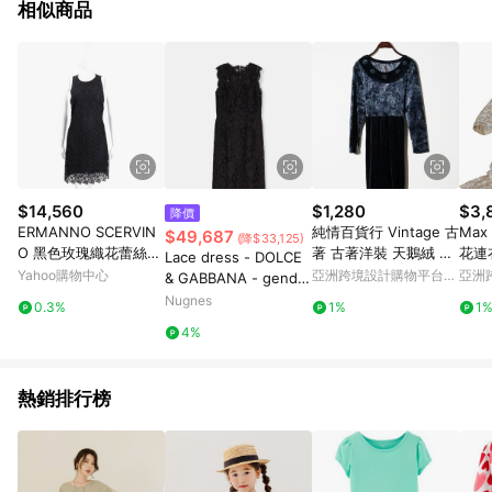
相似商品
$14,560
$1,280
$3,
降價
ERMANNO SCERVIN
純情百貨行 Vintage 古
Max
$49,687
(降$33,125)
O 黑色玫瑰織花蕾絲背
著 古著洋裝 天鵝絨 藍
花連
Lace dress - DOLCE
心洋裝
玫瑰綁帶洋裝
Yahoo購物中心
亞洲跨境設計購物平台
亞洲
& GABBANA - gender
Pinkoi
Pinko
_Woman
Nugnes
0.3%
1%
1
4%
熱銷排行榜