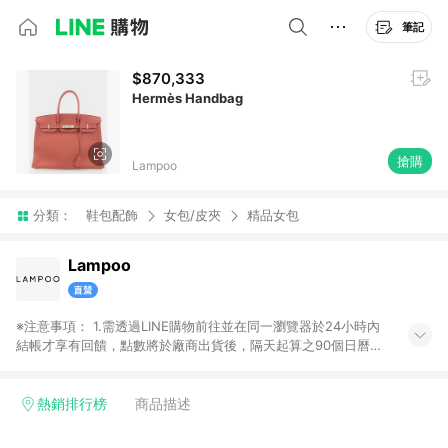
筆記
$870,333
Hermès Handbag
搶購
Lampoo
分類：
鞋包配飾
女包/皮夾
精品女包
Lampoo
※注意事項： 1.需透過LINE購物前往並在同一瀏覽器於24小時內
結帳才享有回饋，點數將於廠商出貨後，隔天起算之90個日曆天
陸續確認發送。 2.國際商家之商品金額及回饋點數依據將以商品
未稅價格為準。 3.國際商家之商品金額可能受匯率影響而有微幅
差異。 4.若於商家App下單，不符合LINE購物導購資格。
熱銷排行榜
商品描述