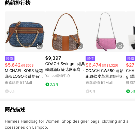
熱銷排行榜
$9,397
降價
降價
降價
COACH Swinger 經典
$5,642
$6,474
$27
(降$558)
(降$1,326)
轉釦滿版緹花皮革肩斜
MICHAEL KORS 緹花
COACH CW580 蓬鬆
CHA
兩用包(咖)
Yahoo購物中心
滿版LOGO金鏈斜背方
絎縫軟皮革單肩鏈包/
g (
包(單寧色)
拆卸手拿包.亮洋紅
色鏈
東森購物 ETMall
東森購物 ETMall
微風
0.3%
0%
0%
5
商品描述
Hermès Handbag for Women. Shop designer bags, clothing and a
ccessories on Lampoo.