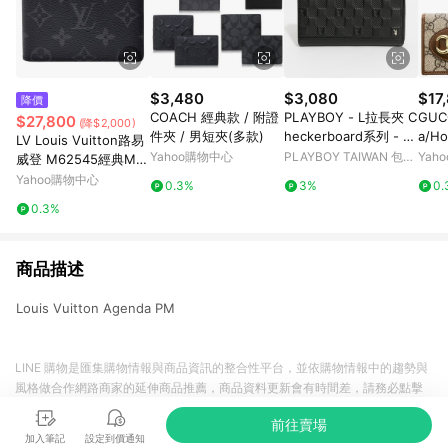
$3,480
$3,080
$17
降價
COACH 經典款 / 附證
PLAYBOY - L拉長夾 C
GUC
$27,800
(降$2,000)
件夾 / 男短夾(多款)
heckerboard系列 - 黑
a/Ho
LV Louis Vuitton路易
色/151-0402-09-3
短夾
Yahoo購物中心
PLAYBOY TAIWAN 包包
Yah
威登 M62545經典MA
服飾
RCO系列Eclipse帆布
Yahoo購物中心
0.3%
3%
0.
印花摺疊短夾
0.3%
商品描述
Louis Vuitton Agenda PM
LINE 購物是匯集購物情報與商品資訊的整合性平台，並依購物情報中的趨勢與
風格做合作網路商家的延伸商品推薦，商品資料更新會有時間差，請務必點擊
商品至各合作網路商家，確認現售價與購物條件，一切資訊以合作廠商網頁為
前往賣場
準。
加入筆記
設定到價通知