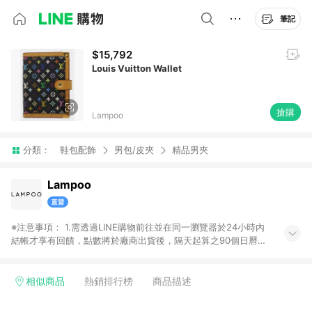
筆記
$15,792
Louis Vuitton Wallet
搶購
Lampoo
分類：
鞋包配飾
男包/皮夾
精品男夾
Lampoo
※注意事項： 1.需透過LINE購物前往並在同一瀏覽器於24小時內
結帳才享有回饋，點數將於廠商出貨後，隔天起算之90個日曆天
陸續確認發送。 2.國際商家之商品金額及回饋點數依據將以商品
未稅價格為準。 3.國際商家之商品金額可能受匯率影響而有微幅
差異。 4.若於商家App下單，不符合LINE購物導購資格。
相似商品
熱銷排行榜
商品描述