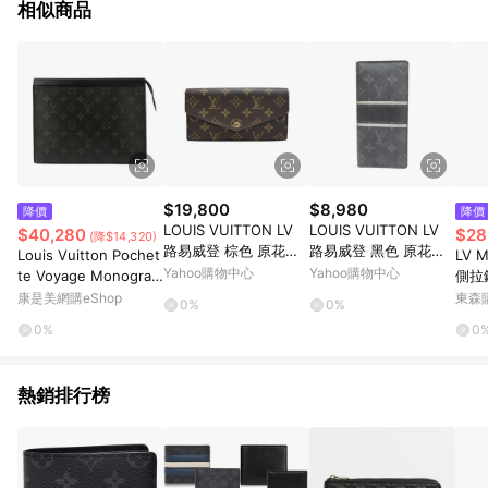
相似商品
$19,800
$8,980
降價
降價
LOUIS VUITTON LV
LOUIS VUITTON LV
$40,280
$28
(降$14,320)
路易威登 棕色 原花帆
路易威登 黑色 原花凡
Louis Vuitton Pochet
LV M
布 Sarah 扣式 長夾
布 FRAGMENT BRAZ
Yahoo購物中心
Yahoo購物中心
te Voyage Monogram
側拉
【二手名牌BRAND OF
ZA 錢包 長夾 M64438
塗層帆布萬用手拿包 M
康是美網購eShop
東森購
0%
0%
F】
【二手名牌BRAND OF
61692
0%
0
F】
熱銷排行榜