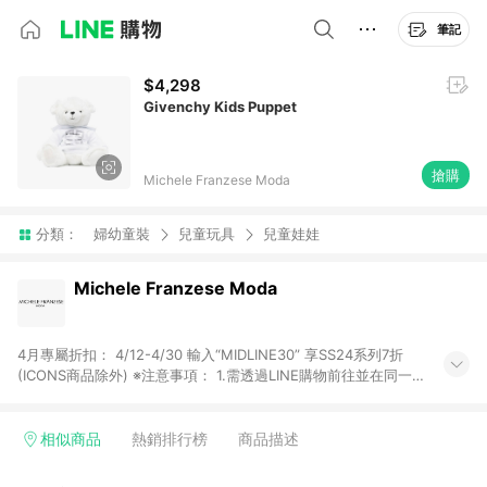
筆記
$4,298
Givenchy Kids Puppet
搶購
Michele Franzese Moda
分類：
婦幼童裝
兒童玩具
兒童娃娃
Michele Franzese Moda
4月專屬折扣： 4/12-4/30 輸入“MIDLINE30” 享SS24系列7折
(ICONS商品除外) ※注意事項： 1.需透過LINE購物前往並在同一
瀏覽器於24小時內結帳才享有回饋，點數將於廠商出貨後，隔天
起算之90個日曆天陸續確認發送。 2.國際商家之商品金額及回饋
點數依據將以商品未稅價格為準。 3.國際商家之商品金額可能受
相似商品
熱銷排行榜
商品描述
匯率影響而有微幅差異。 4.若於商家App下單，不符合LINE購物
導購資格。