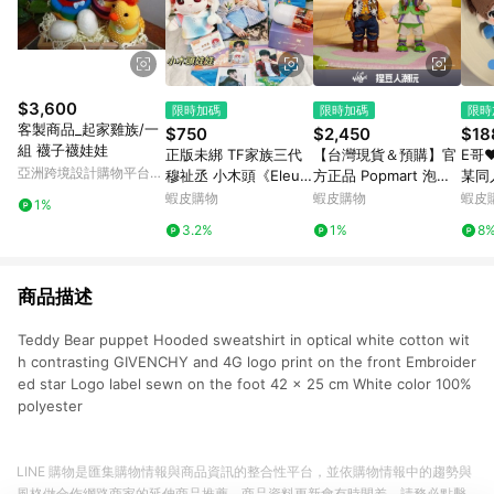
$3,600
限時加碼
限時加碼
限時
客製商品_起家雞族/一
$750
$2,450
$18
組 襪子襪娃娃
正版未綁 TF家族三代
【台灣現貨＆預購】官
E哥
亞洲跨境設計購物平台
穆祉丞 小木頭《Eleut
方正品 Popmart 泡泡
某同
Pinkoi
heria Baby》20cm棉
瑪特 DIMOO 玩具總動
娃娃
蝦皮購物
蝦皮購物
蝦皮
1%
花娃娃 娃衣 ID卡 小卡
員系列1/8可動人偶 公
掛件
3.2%
1%
8
恩仔 生日
仔娃娃禮物情人節
商品描述
Teddy Bear puppet Hooded sweatshirt in optical white cotton wit
h contrasting GIVENCHY and 4G logo print on the front Embroider
ed star Logo label sewn on the foot 42 x 25 cm White color 100%
polyester
LINE 購物是匯集購物情報與商品資訊的整合性平台，並依購物情報中的趨勢與
風格做合作網路商家的延伸商品推薦，商品資料更新會有時間差，請務必點擊