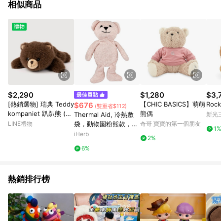
相似商品
$2,290
$1,280
$3,
[熱銷選物] 瑞典 Teddy
【CHIC BASICS】萌萌
Rock
$676
(雙重省$112)
kompaniet 趴趴熊 (無
熊偶
Thermal Aid, 冷熱敷
新光三
禮盒)
LINE禮物
袋，動物園粉熊款，Be
奇哥 寶寶的第一個朋友
1
lla，1 個
iHerb
2%
6%
熱銷排行榜