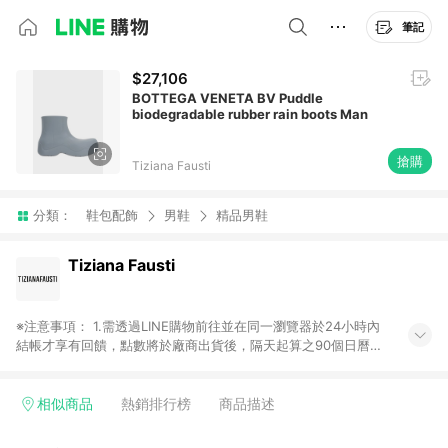
筆記
$27,106
BOTTEGA VENETA BV Puddle
biodegradable rubber rain boots Man
搶購
Tiziana Fausti
分類：
鞋包配飾
男鞋
精品男鞋
Tiziana Fausti
※注意事項： 1.需透過LINE購物前往並在同一瀏覽器於24小時內
結帳才享有回饋，點數將於廠商出貨後，隔天起算之90個日曆天
陸續確認發送。 2.國際商家之商品金額及回饋點數依據將以商品
未稅價格為準。 3.國際商家之商品金額可能受匯率影響而有微幅
差異。 4.若於商家App下單，不符合LINE購物導購資格。
相似商品
熱銷排行榜
商品描述