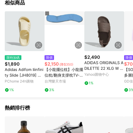
相似商品
$2,490
限時加碼
降價
降價
ADIDAS ORIGINALS A
$1,890
$2,150
$70
(降$350)
DILETTE 22 XLG W 女
Adidas Adifom Iiinfini
【小龍擺位枕】小龍擺
【S
運動拖鞋-棕色-IE5648
Yahoo購物中心
ty Slide [JH8019] 男
位枕/翻身支撐枕TV-30
多層
拖鞋 運動拖鞋 米 黃
2
綠/
PChome 24h購物
台灣樂天市場
GD
1%
三色
1%
3%
3
熱銷排行榜