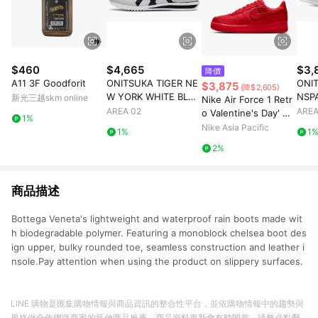
$460
$4,665
$3,
降價
A11 3F Goodforit
ONITSUKA TIGER NE
ONI
$3,875
(降$2,605)
W YORK WHITE BLAC
NSP
新光三越skm online
Nike Air Force 1 Retr
K
T G
AREA 02
AREA
o Valentine's Day' Me
1%
n's Shoes
Nike Asia Pacific
1%
1
2%
商品描述
Bottega Veneta's lightweight and waterproof rain boots made wit
h biodegradable polymer. Featuring a monoblock chelsea boot des
ign upper, bulky rounded toe, seamless construction and leather i
nsole.Pay attention when using the product on slippery surfaces.
LINE 購物是匯集購物情報與商品資訊的整合性平台，並依購物情報中的趨勢與
風格做合作網路商家的延伸商品推薦，商品資料更新會有時間差，請務必點擊