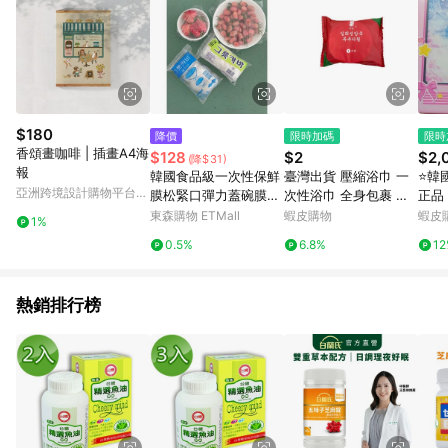
$180
降價
限時加碼
限時
香頌畫咖啡 | 插畫A4海
$128
$2
$2,
(降$31)
報
韓國食品級一次性保鮮
臺灣出貨 壓縮浴巾 一
⭐韓
亞洲跨境設計購物平台
膜松緊口彈力蓋碗膜盤
次性浴巾 全身包裹 一
正品
Pinkoi
子保鮮套防串味塑料膜
次性 毛巾 浴巾 壓縮浴
韓漫
東森購物 ETMall
蝦皮購物
蝦皮
1%
巾 洗臉巾 拋棄式 毛巾
新婚
0.5%
6.8%
1
旅行 壓縮 毛巾
發貨
熱銷排行榜