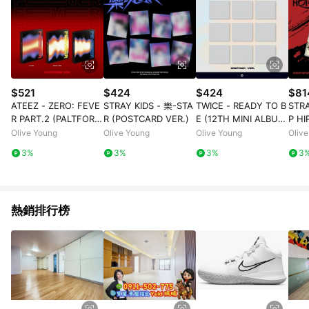
$521
$424
$424
$81
ATEEZ - ZERO: FEVE
STRAY KIDS - 樂-STA
TWICE - READY TO B
STRA
R PART.2 (PALTFORM
R (POSTCARD VER.)
E (12TH MINI ALBU
P HI
VER.)
M) DIGIPACK VER.
(SKZ
Olive Young
Olive Young
Olive Young
Oliv
3%
3%
3%
3
熱銷排行榜