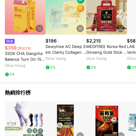
$196
$2,215
$58
降價
Dewytree AC Deep S
MEDITREE Korea Red
LAB
$359
(降$228)
kin Clarity Collagen G
Ginseng Gold Stick 1
Verb
SSOK CHA Dangcha
el Mask Sheet 1ea
00 Sticks (100-day s
Tabl
Olive Young
Olive Young
Oliv
Balance Turn On 15 S
upply)
pply
ticks
Olive Young
3%
3%
3
3%
熱銷排行榜