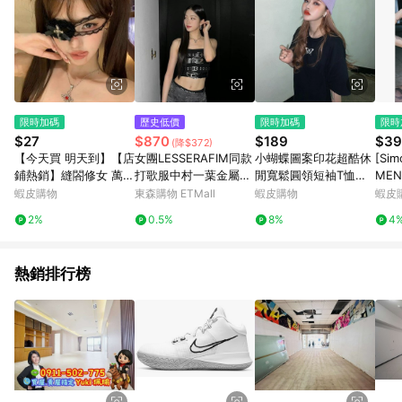
限時加碼
歷史低價
限時加碼
限時
$27
$870
$189
$39
(降$372)
【今天買 明天到】【店
女團LESSERAFIM同款
小蝴蝶圖案印花超酷休
[Sim
鋪熱銷】縫閤修女 萬聖
打歌服中村一葉金屬扣
閒寬鬆圓領短袖T恤女
MEN
節蕾絲十字架眼罩女闇
千禧風賽博朋克抹胸辣
生上衣 印花寬鬆情侶短
蛇年
蝦皮購物
東森購物 ETMall
蝦皮購物
蝦皮
黑哥特風蝴蝶結愛心麵
妹
袖T恤上衣夏慵懶風 男
滾邊
2%
0.5%
8%
4
罩配飾
生短袖 oversize韓版
短T
熱銷排行榜