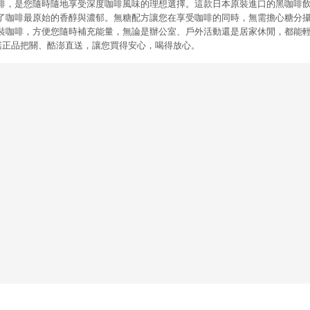
糖黑咖啡，是您隨時隨地享受深度咖啡風味的理想選擇。這款日本原裝進口的黑咖啡
了咖啡最原始的香醇與濃郁。無糖配方讓您在享受咖啡的同時，無需擔心糖分
l的瓶裝咖啡，方便您隨時補充能量，無論是辦公室、戶外活動還是居家休閒，都能
澎承諾正品把關、酷澎直送，讓您買得安心，喝得放心。