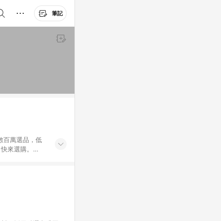
筆記
外數百萬選品，低
，快來選購。
送，想買就能買。