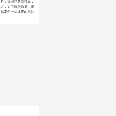
飲料，採用精選咖啡豆，
攝入，更健康無負擔。每
輕鬆享受一杯純正的黑咖