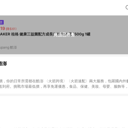
價
19
(降$61)
QUAKER 桂格 健康三益菌配方成長奶粉 1~4歲 1500g 1罐
商品已停售
upang 酷澎
 酷澎
天天低價，你的日常所需都在酷澎 〈火箭跨境〉〈火箭速配〉兩大服務，包羅國內
送到府。挑戰市場最低價，再享免運優惠，食品、保健、美妝、母嬰、服飾等
免運 加入WOW會員告別湊免運，火箭速配、火箭跨境優質選品不限金額快速配