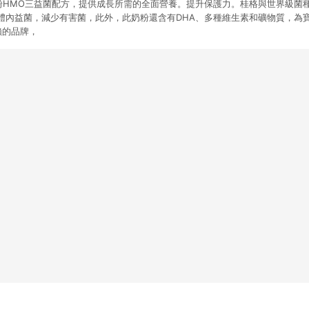
長奶粉HMO三益菌配方，提供成長所需的全面營養。提升保護力。桂格與世界級
體內益菌，減少有害菌，此外，此奶粉還含有DHA、多種維生素和礦物質，為
賴的品牌，