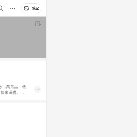
筆記
外數百萬選品，低
，快來選購。
送，想買就能買。