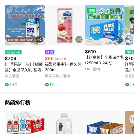
品賣場中有標示「商店」及顯示商店名稱者(指定活動店家除外)
3. 訂單回饋金額將扣除運費/購物金/超贈點/福利金/紅利折抵/折
價券等虛擬貨幣折抵 4. 大宗採購或批發轉賣不具回饋資格： 如
有相關事證認定您為大宗採購、批發轉賣而非最終消費使用者，
相關認定以Yahoo購物中心之認定為準
$610
限時加碼
降價
限時
【紐麥福】全脂保久乳
$709
$66
$70
(降$29)
(250ml X 24入)--- 現
[一單限購一箱]【紐麥
福樂蘋果牛乳(保久乳)
[1
貨供應
LINE禮物
福】全脂保久乳 整箱宅
200ml
選】進
配出貨 1L＊12瓶 保久
2瓶
蝦皮購物
萬家福線上購物
蝦皮
乳 全脂 紐西蘭
斯洛
2.8%
1%
2.
牛奶 
熱銷排行榜