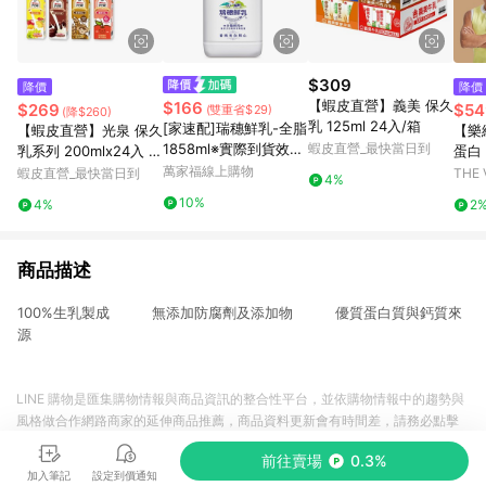
$309
降價
降價
【蝦皮直營】義美 保久
$166
$269
$54
(雙重省$29)
(降$260)
乳 125ml 24入/箱
[家速配]瑞穗鮮乳-全脂
【蝦皮直營】光泉 保久
【樂
1858ml※實際到貨效期
蝦皮直營_最快當日到
乳系列 200mlx24入 全
蛋白
約4天以上
脂/低脂/低脂高鈣/高
萬家福線上購物
漿 (
蝦皮直營_最快當日到
THE
4%
鈣/巧克力/果汁/麥芽/
10%
4%
2
蘋果 牛奶 保久乳
商品描述
100%生乳製成 無添加防腐劑及添加物 優質蛋白質與鈣質來
源
LINE 購物是匯集購物情報與商品資訊的整合性平台，並依購物情報中的趨勢與
風格做合作網路商家的延伸商品推薦，商品資料更新會有時間差，請務必點擊
商品至各合作網路商家，確認現售價與購物條件，一切資訊以合作廠商網頁為
前往賣場
0.3%
準。
加入筆記
設定到價通知