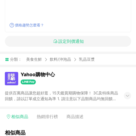
價格趨勢怎麼看？
設定到價通知
分類：
美食生鮮
飲料/沖泡品
乳品豆漿
Yahoo購物中心
提供百萬商品讓您超好逛，15天鑑賞期購物保障！ 3C及特殊商品
回饋，請以訂單成立通知為準 1. 請注意以下品類商品均無回饋：
-Apple相關商品/手機/票券/儲值金/虛擬點數 -黃金 (金幣 / 金條
/ 金元寶 /立體黃金 / 黃金擺飾 /黃金條塊) [2023/2/10起適用] -
電玩/遊戲/相機/單眼/鏡頭/拍立得 [2024/6/1起適用] -內接硬
相似商品
熱銷排行榜
商品描述
碟、外接硬碟、主機板/顯示卡[2026/5/18起適用] 2. 以下訂單將
不符合導購資格，亦不得使用點數紅包： - 點擊Yahoo奇摩APP
相似商品
的購回饋活動享Yahoo超贈點回饋者 - 購物中心商店之商品：商