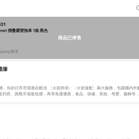
01
comet 摺疊露營拖車 1個 黑色
商品已停售
upang 酷澎
 酷澎
天天低價，你的日常所需都在酷澎 〈火箭跨境〉〈火箭速配〉兩大服務，包羅國內
送到府。挑戰市場最低價，再享免運優惠，食品、保健、美妝、母嬰、服飾等
免運 加入WOW會員告別湊免運，火箭速配、火箭跨境優質選品不限金額快速配