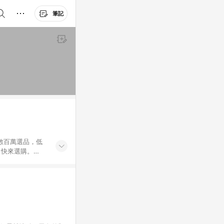
筆記
外數百萬選品，低
，快來選購。
送，想買就能買。