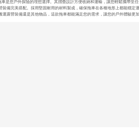
疊露營拖車是您戶外探險的理想選擇。其摺疊設計方便收納和運輸，讓您輕鬆攜帶至
營裝備完美搭配。採用堅固耐用的材料製成，確保拖車在各種地形上都能穩定
搬運露營裝備還是其他物品，這款拖車都能滿足您的需求，讓您的戶外體驗更