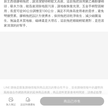
廚王西德膠棉拖把，讓清潔變得輕鬆又高效。這款拖把採用聚乙烯醇膠棉
頭，吸水力強，能迅速清除地面污漬，讓地板恢復光潔。五金手柄堅固耐
用，長度可從90公分調整至130公分，滿足不同身高使用者的需求，避免
彎腰勞累。膠棉拖把設計方便擠水，保持拖把頭乾淨衛生，減少細菌滋
生。無論是木質地板、磁磚還是大理石，這款拖把都能輕鬆應對，是您居
家清潔的好幫手。
LINE 購物是匯集購物情報與商品資訊的整合性平台，並依購物情報中的趨勢與
風格做合作網路商家的延伸商品推薦，商品資料更新會有時間差，請務必點擊
商品至各合作網路商家，確認現售價與購物條件，一切資訊以合作廠商網頁為
商品已停售
準。
加入筆記
設定到價通知