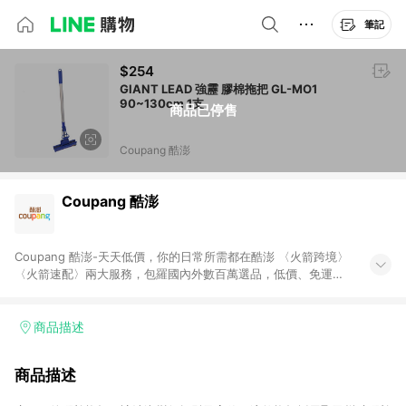
筆記
$254
GIANT LEAD 強靂 膠棉拖把 GL-MO1
90~130cm 1支
商品已停售
Coupang 酷澎
Coupang 酷澎
Coupang 酷澎-天天低價，你的日常所需都在酷澎 〈火箭跨境〉
〈火箭速配〉兩大服務，包羅國內外數百萬選品，低價、免運，
隔日出貨直送到府。挑戰市場最低價，再享免運優惠，食品、保
健、美妝、母嬰、服飾等，快來選購。 WOW！會員 無條件免運
加入WOW會員告別湊免運，火箭速配、火箭跨境優質選品不限金
商品描述
額快速配送，想買就能買。
商品描述