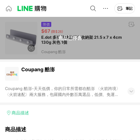
筆記
降價
$67
(降$26)
E.dot 多功能鑰匙掛勾收納架 21.5 x 7 x 4cm
商品已停售
130g 灰色 1個
Coupang 酷澎
Coupang 酷澎
Coupang 酷澎-天天低價，你的日常所需都在酷澎 〈火箭跨境〉
〈火箭速配〉兩大服務，包羅國內外數百萬選品，低價、免運，
隔日出貨直送到府。挑戰市場最低價，再享免運優惠，食品、保
健、美妝、母嬰、服飾等，快來選購。 WOW！會員 無條件免運
加入WOW會員告別湊免運，火箭速配、火箭跨境優質選品不限金
商品描述
額快速配送，想買就能買。
商品描述