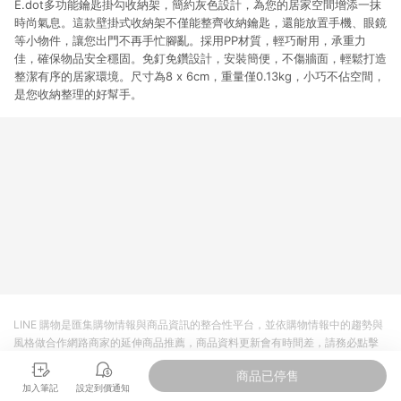
E.dot多功能鑰匙掛勾收納架，簡約灰色設計，為您的居家空間增添一抹
時尚氣息。這款壁掛式收納架不僅能整齊收納鑰匙，還能放置手機、眼鏡
等小物件，讓您出門不再手忙腳亂。採用PP材質，輕巧耐用，承重力
佳，確保物品安全穩固。免釘免鑽設計，安裝簡便，不傷牆面，輕鬆打造
整潔有序的居家環境。尺寸為8 x 6cm，重量僅0.13kg，小巧不佔空間，
是您收納整理的好幫手。
LINE 購物是匯集購物情報與商品資訊的整合性平台，並依購物情報中的趨勢與
風格做合作網路商家的延伸商品推薦，商品資料更新會有時間差，請務必點擊
商品至各合作網路商家，確認現售價與購物條件，一切資訊以合作廠商網頁為
商品已停售
準。
加入筆記
設定到價通知