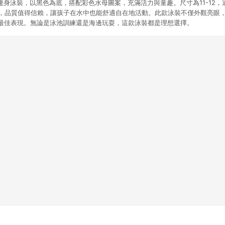
動連身泳裝，以黑色為底，搭配彩色水母圖案，充滿活力與童趣。尺寸為11-12，
牌，品質值得信賴，讓孩子在水中也能舒適自在地活動。此款泳裝不僅外觀亮眼
最佳表現。無論是泳池訓練還是海邊玩耍，這款泳裝都是理想選擇。