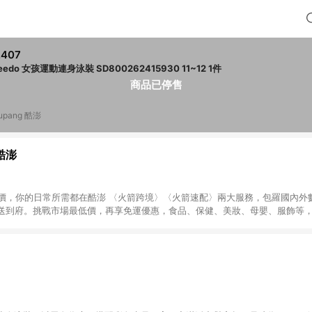
,407
speedo 女孩運動連身泳裝 SD800262415930 11~12 1件
商品已停售
upang 酷澎
 酷澎
天天低價，你的日常所需都在酷澎 〈火箭跨境〉〈火箭速配〉兩大服務，包羅國內
送到府。挑戰市場最低價，再享免運優惠，食品、保健、美妝、母嬰、服飾等
免運 加入WOW會員告別湊免運，火箭速配、火箭跨境優質選品不限金額快速配