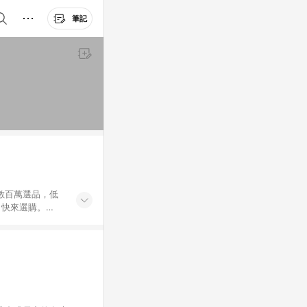
筆記
外數百萬選品，低
，快來選購。
送，想買就能買。