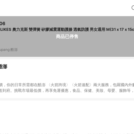
06
IKES 奧力克斯 雙彈簧 矽膠減震運動護膝 透氣防護 男女通用 M(31 x 17 x 15cm) 1個 灰色&紫
商品已停售
upang 酷澎
 酷澎
天天低價，你的日常所需都在酷澎 〈火箭跨境〉〈火箭速配〉兩大服務，包羅國內
送到府。挑戰市場最低價，再享免運優惠，食品、保健、美妝、母嬰、服飾等
免運 加入WOW會員告別湊免運，火箭速配、火箭跨境優質選品不限金額快速配