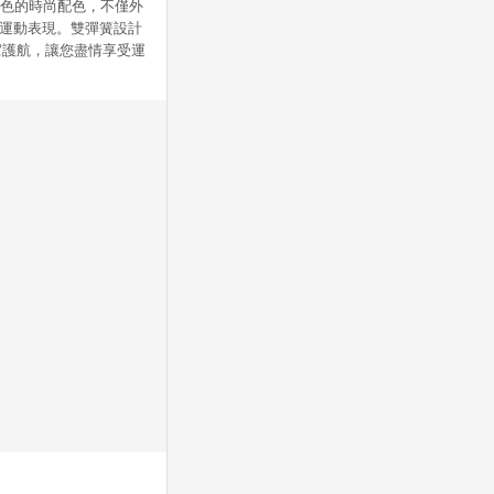
與紫色的時尚配色，不僅外
響運動表現。雙彈簧設計
駕護航，讓您盡情享受運