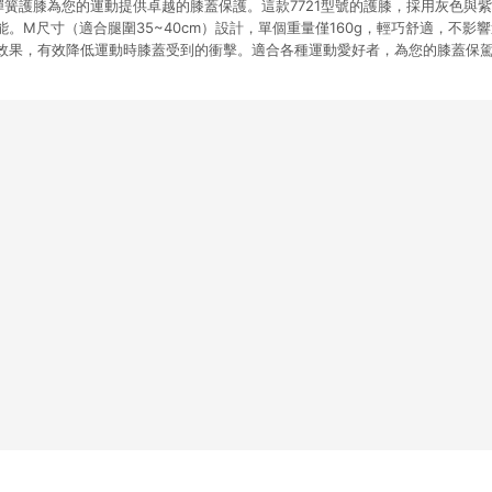
斯 雙彈簧護膝為您的運動提供卓越的膝蓋保護。這款7721型號的護膝，採用灰色
。M尺寸（適合腿圍35~40cm）設計，單個重量僅160g，輕巧舒適，不影
效果，有效降低運動時膝蓋受到的衝擊。適合各種運動愛好者，為您的膝蓋保