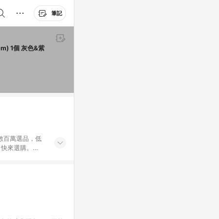
筆記
外數百萬選品，低
，快來選購。
送，想買就能買。