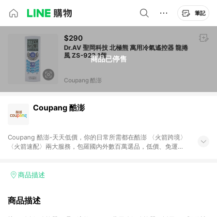
筆記
$290
Dr.AV 聖岡科技 北極熊 萬用冷氣遙控器 龍捲
風 ZS-923 1個
商品已停售
Coupang 酷澎
Coupang 酷澎
Coupang 酷澎-天天低價，你的日常所需都在酷澎 〈火箭跨境〉
〈火箭速配〉兩大服務，包羅國內外數百萬選品，低價、免運，
隔日出貨直送到府。挑戰市場最低價，再享免運優惠，食品、保
健、美妝、母嬰、服飾等，快來選購。 WOW！會員 無條件免運
加入WOW會員告別湊免運，火箭速配、火箭跨境優質選品不限金
商品描述
額快速配送，想買就能買。
商品描述