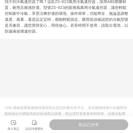
找不到冷氣遙控器了嗎？這款ZS-923萬用冷氣遙控器，採用ABS塑膠材
質，耐用且握感舒適。型號ZS-923的龍捲風萬用冷氣遙控器，讓您輕鬆
控制家中冷氣，享受涼爽舒適的環境。操作簡單，功能齊全，無論是調整
溫度、風量，還是設定定時，都能輕鬆搞定。購買前請確認您的冷氣型號
是否兼容，讓您買得安心，用得放心。若長時間不使用，請取出電池，以
防漏液損壞遙控器。
LINE 購物是匯集購物情報與商品資訊的整合性平台，並依購物情報中的趨勢與
風格做合作網路商家的延伸商品推薦，商品資料更新會有時間差，請務必點擊
商品至各合作網路商家，確認現售價與購物條件，一切資訊以合作廠商網頁為
商品已停售
準。
加入筆記
設定到價通知