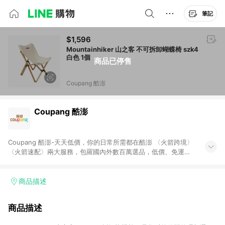
筆記
$1,596
Mountainhiker 山之客 不可拆卸蝴蝶椅 szk4
白色 1個
商品已停售
Coupang 酷澎
Coupang 酷澎
Coupang 酷澎-天天低價，你的日常所需都在酷澎 〈火箭跨境〉
〈火箭速配〉兩大服務，包羅國內外數百萬選品，低價、免運，
隔日出貨直送到府。挑戰市場最低價，再享免運優惠，食品、保
健、美妝、母嬰、服飾等，快來選購。 WOW！會員 無條件免運
加入WOW會員告別湊免運，火箭速配、火箭跨境優質選品不限金
商品描述
額快速配送，想買就能買。
商品描述