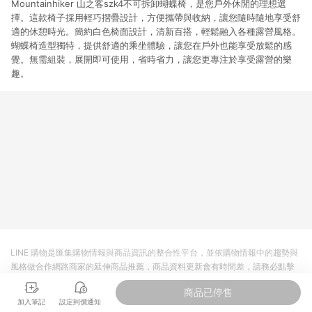
Mountainhiker 山之客szk4不可拆卸蝴蝶椅，是您戶外休閒的理想選
擇。這款椅子採用輕巧摺疊設計，方便攜帶與收納，讓您隨時隨地享受舒
適的休憩時光。簡約白色椅面設計，清新百搭，輕鬆融入各種露營風格。
蝴蝶椅造型獨特，提供舒適的乘坐體驗，讓您在戶外也能享受放鬆的感
覺。無需組裝，展開即可使用，省時省力，讓您更專注於享受露營的樂
趣。
LINE 購物是匯集購物情報與商品資訊的整合性平台，並依購物情報中的趨勢與
風格做合作網路商家的延伸商品推薦，商品資料更新會有時間差，請務必點擊
商品至各合作網路商家，確認現售價與購物條件，一切資訊以合作廠商網頁為
商品已停售
準。
加入筆記
設定到價通知