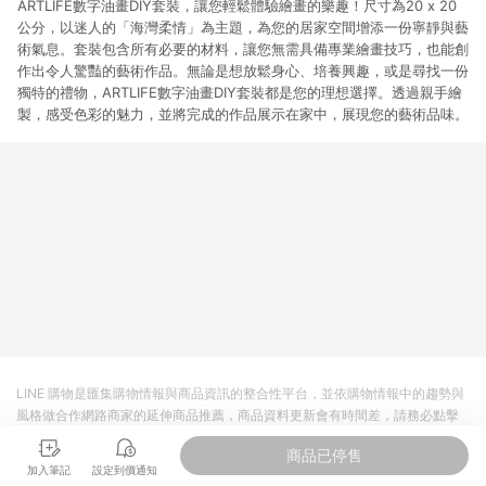
ARTLIFE數字油畫DIY套裝，讓您輕鬆體驗繪畫的樂趣！尺寸為20 x 20
公分，以迷人的「海灣柔情」為主題，為您的居家空間增添一份寧靜與藝
術氣息。套裝包含所有必要的材料，讓您無需具備專業繪畫技巧，也能創
作出令人驚豔的藝術作品。無論是想放鬆身心、培養興趣，或是尋找一份
獨特的禮物，ARTLIFE數字油畫DIY套裝都是您的理想選擇。透過親手繪
製，感受色彩的魅力，並將完成的作品展示在家中，展現您的藝術品味。
LINE 購物是匯集購物情報與商品資訊的整合性平台，並依購物情報中的趨勢與
風格做合作網路商家的延伸商品推薦，商品資料更新會有時間差，請務必點擊
商品至各合作網路商家，確認現售價與購物條件，一切資訊以合作廠商網頁為
商品已停售
準。
加入筆記
設定到價通知