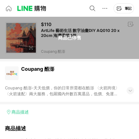
筆記
$110
ArtLife 藝術生活 數字油畫DIY AQ010 20 x
20cm 海灣柔情 1個
商品已停售
Coupang 酷澎
Coupang 酷澎
Coupang 酷澎-天天低價，你的日常所需都在酷澎 〈火箭跨境〉
〈火箭速配〉兩大服務，包羅國內外數百萬選品，低價、免運，
隔日出貨直送到府。挑戰市場最低價，再享免運優惠，食品、保
健、美妝、母嬰、服飾等，快來選購。 WOW！會員 無條件免運
加入WOW會員告別湊免運，火箭速配、火箭跨境優質選品不限金
商品描述
額快速配送，想買就能買。
商品描述