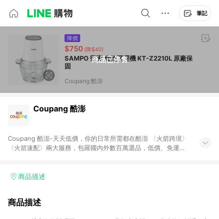
筆記
降價
$750
(降$40)
SAMPO 聲寶 食物調理機 KT-Z2210L 原廠保
商品已停售
固
Coupang 酷澎
Coupang 酷澎
Coupang 酷澎-天天低價，你的日常所需都在酷澎 〈火箭跨境〉
〈火箭速配〉兩大服務，包羅國內外數百萬選品，低價、免運，
隔日出貨直送到府。挑戰市場最低價，再享免運優惠，食品、保
健、美妝、母嬰、服飾等，快來選購。 WOW！會員 無條件免運
加入WOW會員告別湊免運，火箭速配、火箭跨境優質選品不限金
商品描述
額快速配送，想買就能買。
商品描述