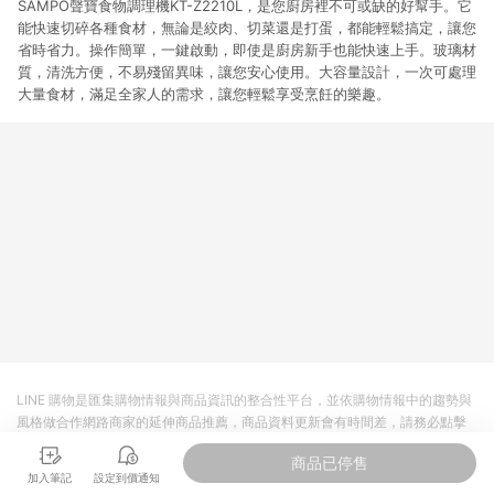
SAMPO聲寶食物調理機KT-Z2210L，是您廚房裡不可或缺的好幫手。它
能快速切碎各種食材，無論是絞肉、切菜還是打蛋，都能輕鬆搞定，讓您
省時省力。操作簡單，一鍵啟動，即使是廚房新手也能快速上手。玻璃材
質，清洗方便，不易殘留異味，讓您安心使用。大容量設計，一次可處理
大量食材，滿足全家人的需求，讓您輕鬆享受烹飪的樂趣。
LINE 購物是匯集購物情報與商品資訊的整合性平台，並依購物情報中的趨勢與
風格做合作網路商家的延伸商品推薦，商品資料更新會有時間差，請務必點擊
商品至各合作網路商家，確認現售價與購物條件，一切資訊以合作廠商網頁為
商品已停售
準。
加入筆記
設定到價通知