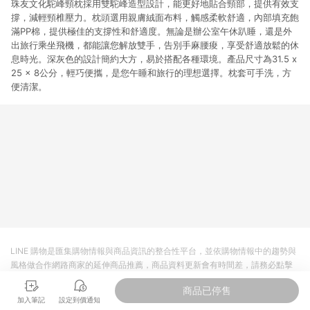
珠友文化駝峰頸枕採用雙駝峰造型設計，能更好地貼合頸部，提供有效支
撐，減輕頸椎壓力。枕頭選用親膚絨面布料，觸感柔軟舒適，內部填充飽
滿PP棉，提供極佳的支撐性和舒適度。無論是辦公室午休趴睡，還是外
出旅行乘坐飛機，都能讓您解放雙手，告別手麻腰痠，享受舒適放鬆的休
息時光。深灰色的設計簡約大方，易於搭配各種環境。產品尺寸為31.5 x
25 x 8公分，輕巧便攜，是您午睡和旅行的理想選擇。枕套可手洗，方
便清潔。
LINE 購物是匯集購物情報與商品資訊的整合性平台，並依購物情報中的趨勢與
風格做合作網路商家的延伸商品推薦，商品資料更新會有時間差，請務必點擊
商品至各合作網路商家，確認現售價與購物條件，一切資訊以合作廠商網頁為
商品已停售
準。
加入筆記
設定到價通知