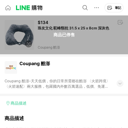
筆記
$134
珠友文化 駝峰頸枕 31.5 x 25 x 8cm 深灰色
商品已停售
Coupang 酷澎
Coupang 酷澎
Coupang 酷澎-天天低價，你的日常所需都在酷澎 〈火箭跨境〉
〈火箭速配〉兩大服務，包羅國內外數百萬選品，低價、免運，
隔日出貨直送到府。挑戰市場最低價，再享免運優惠，食品、保
健、美妝、母嬰、服飾等，快來選購。 WOW！會員 無條件免運
加入WOW會員告別湊免運，火箭速配、火箭跨境優質選品不限金
商品描述
額快速配送，想買就能買。
商品描述