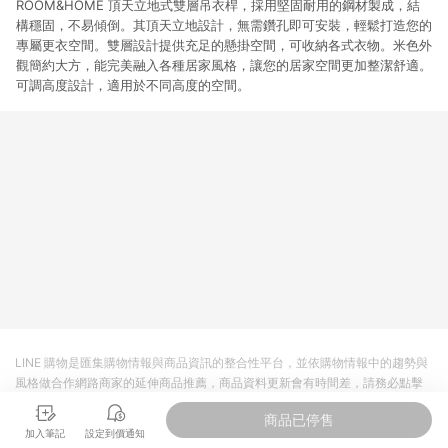
ROOM&HOME 頂天立地式雙層吊衣桿，採用堅固耐用的鋼材製成，結
構穩固，不易傾倒。其頂天立地設計，無需鑽孔即可安裝，輕鬆打造您的
專屬更衣空間。雙層設計提供充足的懸掛空間，可收納各式衣物。米色外
觀簡約大方，能完美融入各種居家風格，讓您的居家空間更加整潔舒適。
可調高度設計，適用於不同高度的空間。
LINE 購物是匯集購物情報與商品資訊的整合性平台，並依購物情報中的趨勢與
風格做合作網路商家的延伸商品推薦，商品資料更新會有時間差，請務必點擊
商品至各合作網路商家，確認現售價與購物條件，一切資訊以合作廠商網頁為
商品已停售
準。
加入筆記
設定到價通知