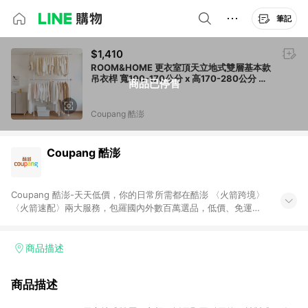
筆記
$1,410
ROOM&HOME 更衣室頂天立地式雙層基本款
吊衣桿 寬100-170公分 x 高170-280公分 米
商品已停售
色
Coupang 酷澎
Coupang 酷澎
Coupang 酷澎-天天低價，你的日常所需都在酷澎 〈火箭跨境〉
〈火箭速配〉兩大服務，包羅國內外數百萬選品，低價、免運，
隔日出貨直送到府。挑戰市場最低價，再享免運優惠，食品、保
健、美妝、母嬰、服飾等，快來選購。 WOW！會員 無條件免運
加入WOW會員告別湊免運，火箭速配、火箭跨境優質選品不限金
商品描述
額快速配送，想買就能買。
商品描述