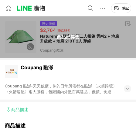
筆記
歷史低價
$2,764
(降$356)
Naturehike 挪客 超輕二人帳篷 雲尚2 + 地席
商品已停售
升級款 + 地席 210T 2人 芽綠
Coupang 酷澎
Coupang 酷澎
Coupang 酷澎-天天低價，你的日常所需都在酷澎 〈火箭跨境〉
〈火箭速配〉兩大服務，包羅國內外數百萬選品，低價、免運，
隔日出貨直送到府。挑戰市場最低價，再享免運優惠，食品、保
健、美妝、母嬰、服飾等，快來選購。 WOW！會員 無條件免運
加入WOW會員告別湊免運，火箭速配、火箭跨境優質選品不限金
商品描述
額快速配送，想買就能買。
商品描述