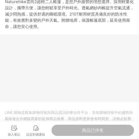
Naturehike雲尚2超輕二人帳篷，是您戶外露營的理想選擇。採用輕量化
設計，攜帶方便，讓您輕鬆享受戶外時光。透氣網紗內帳提升空氣流通，
減少悶熱感，提供舒適的睡眠環境。210T耐用材質具備良好的防水性
能，有效應對多變的戶外天氣。附贈地席，保護帳篷底部，延長使用壽
命，讓您安心使用。
LINE 購物是匯集購物情報與商品資訊的整合性平台，並依購物情報中的趨勢與
風格做合作網路商家的延伸商品推薦，商品資料更新會有時間差，請務必點擊
商品至各合作網路商家，確認現售價與購物條件，一切資訊以合作廠商網頁為
商品已停售
準。
加入筆記
設定到價通知